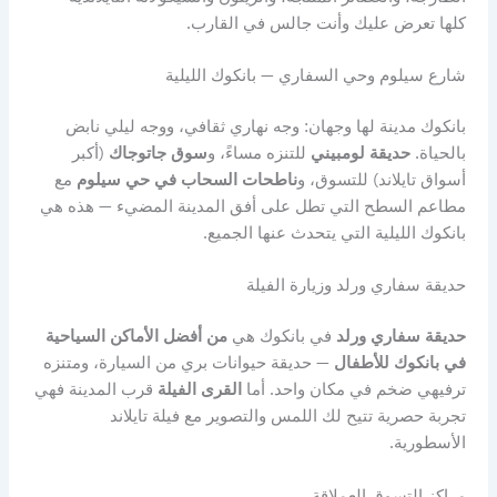
كلها تعرض عليك وأنت جالس في القارب.
شارع سيلوم وحي السفاري — بانكوك الليلية
بانكوك مدينة لها وجهان: وجه نهاري ثقافي، ووجه ليلي نابض
بالحياة.
حديقة لومبيني
للتنزه مساءً، و
سوق جاتوجاك
(أكبر
أسواق تايلاند) للتسوق، و
ناطحات السحاب في حي سيلوم
مع
مطاعم السطح التي تطل على أفق المدينة المضيء — هذه هي
بانكوك الليلية التي يتحدث عنها الجميع.
حديقة سفاري ورلد وزيارة الفيلة
حديقة سفاري ورلد
في بانكوك هي
من أفضل الأماكن السياحية
في بانكوك للأطفال
— حديقة حيوانات بري من السيارة، ومتنزه
ترفيهي ضخم في مكان واحد. أما
القرى الفيلة
قرب المدينة فهي
تجربة حصرية تتيح لك اللمس والتصوير مع فيلة تايلاند
الأسطورية.
مراكز التسوق العملاقة