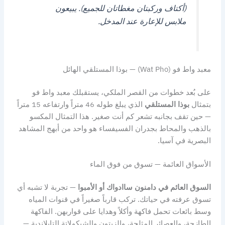
(أكتاف وركبتان مغطاتان للجميع). يبيعون
ملابس للإعارة عند المدخل.
معبد واط فو (Wat Pho) — بوذا المستلقي الهائل
على بُعد خطوات من القصر الملكي، يستقبلك معبد واط فو
بتمثال
بوذا المستلقي
الذي يبلغ طوله 46 متراً وارتفاعه 15 متراً
— حين تقف بجانبه تشعر كم أنت صغير. هذا التمثال المكسو
بالذهب والمحاط بجدران الفسيفساء هو واحد من أبهج المشاهد
البصرية في آسيا.
الأسواق العائمة — تسوق من فوق الماء
السوق العائم في دامنون ساادواك أو الأمبوا
— تجربة لا تشبه أي
تسوق عرفته في حياتك. تركب قارباً صغيراً في قنوات المياه
وسط بائعات تحمل فاكهة وأكلاً وهدايا على قواربهن. الفاكهة
الطازجة، والعصائر المثلجة، والزيتون والشيكولاتة التايلاندية —