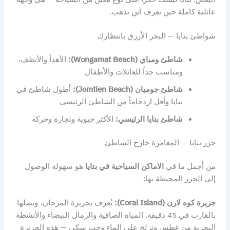
عائلية كاملة حين تعرف أين تذهب.
شواطئ بتايا — البحر الأزرق بانتظارك
شاطئ ومباي (Wongamat Beach):
الأهدأ والأنظف،
ومناسب جداً للعائلات والأطفال
شاطئ جوميان (Jomtien Beach):
أطول شاطئ في
بتايا وأقل ازدحاماً من الشاطئ الرئيسي
شاطئ بتايا الرئيسي:
الأكثر حيوية وتجارة وحركة
جزر بتايا — المغامرة خارج الشاطئ
من أجمل ما في
الاماكن السياحية في بتايا
هو سهولة الوصول
إلى الجزر المحيطة بها:
جزيرة كوه لارن (Coral Island):
تُعرف بجزيرة المرجان، وتصلها
بالقارب في 45 دقيقة. المياه الصافية والرمال البيضاء والأنشطة
البحرية من غطس وتزلج على الماء وجت سكي — هذه الجزيرة