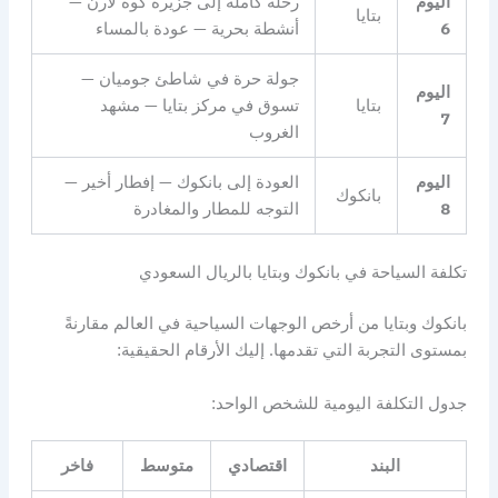
اليوم
رحلة كاملة إلى جزيرة كوه لارن —
بتايا
6
أنشطة بحرية — عودة بالمساء
جولة حرة في شاطئ جوميان —
اليوم
بتايا
تسوق في مركز بتايا — مشهد
7
الغروب
اليوم
العودة إلى بانكوك — إفطار أخير —
بانكوك
8
التوجه للمطار والمغادرة
تكلفة السياحة في بانكوك وبتايا بالريال السعودي
بانكوك وبتايا من أرخص الوجهات السياحية في العالم مقارنةً
بمستوى التجربة التي تقدمها. إليك الأرقام الحقيقية:
جدول التكلفة اليومية للشخص الواحد:
البند
اقتصادي
متوسط
فاخر