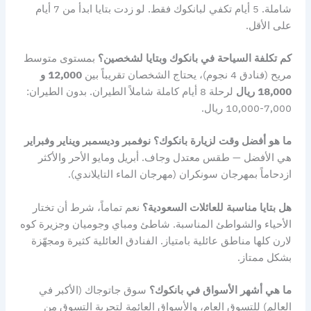
شاملة. 5 أيام تكفي لبانكوك فقط. لو زدت بتايا ابدأ من 7 أيام
على الأقل.
كم تكلفة السياحة في بانكوك وبتايا لشخصين؟
بمستوى متوسط
مريح (فنادق 4 نجوم)، يحتاج الشخصان تقريباً بين
12,000 و
18,000 ريال
لرحلة 8 أيام كاملة شاملاً الطيران. بدون الطيران:
7,000-10,000 ريال.
ما هو أفضل وقت لزيارة بانكوك؟
نوفمبر وديسمبر ويناير وفبراير
هي الأفضل — طقس معتدل وجاف. أبريل ومايو الأحر والأكثر
ازدحاماً بمهرجان سونكران (مهرجان الماء التايلاندي).
هل بتايا مناسبة للعائلات السعودية؟
نعم تماماً، شرط أن تختار
الأحياء والشواطئ المناسبة. شاطئ ومباي وجوميان وجزيرة كوه
لارن كلها مناطق عائلية بامتياز. الفنادق العائلية كثيرة ومجهّزة
بشكل ممتاز.
ما هي أشهر الأسواق في بانكوك؟
سوق جاتوجاك (الأكبر في
العالم) للتسوق العام، والأسواق العائمة لتجربة التسوق من