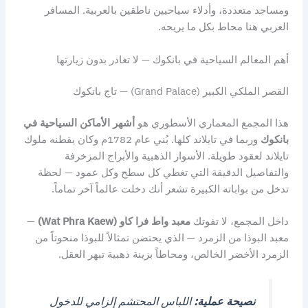
ومساجد متعددة، وأدلاء سياحيين ناطقين بالعربية. المسافر
العربي هنا محاط بكل ما يريحه.
أهم المعالم السياحية في بانكوك — لا تغادر بدون زيارتها
القصر الملكي الكبير (Grand Palace) — تاج بانكوك
هذا المجمع المعماري الأسطوري هو
أشهر الأماكن السياحية في
بانكوك
وربما في تايلاند كلها. بُني عام 1782م وكان يقطنه ملوك
تايلاند لعقود طويلة. الأسوار الذهبية والأبراج المزخرفة
والتفاصيل الدقيقة التي تغطي كل سطح وكل عمود — لحظة
تدخل من بواباته الكبيرة تشعر أنك دخلت عالماً آخر تماماً.
داخل المجمع، لا تفوتك
معبد واط فرا كاو (Wat Phra Kaew)
—
معبد البوذا من الزمرد — الذي يحتضن تمثالاً للبوذا منحوتاً من
الزمرد الأخضر الخالص، ومحاطاً بزينة ذهبية تبهر العقل.
نصيحة عملية:
اللباس المحتشم إلزامي للدخول