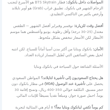
المواصلات داخل بانكوك:
قطار BTS Skytrain هو الأسرع لتجنب
الزحام الشهير في بانكوك. تطبيق غراب (Grab) هو أوبر تايلاند
وأرخص بكثير من التاكسي التقليدي.
أفضل وقت للزيارة:
نوفمبر وفبراير أفضل الشهور — الطقس
معتدل (25-30 درجة) وأقل رطوبة. يونيو وأغسطس هما موسم
الأمطار لكن الأسعار تنخفض بشكل ملحوظ.
الأمان:
بانكوك وبتايا من أكثر مدن آسيا أماناً للسياح. لكن انتبه
لحيل بعض السائقين التي تُطيل المسار لزيادة العداد.
الأسئلة الشائعة حول السياحة في بانكوك وبتايا
هل يحتاج السعوديون إلى تأشيرة لتايلاند؟
المواطن السعودي
يحصل على
تأشيرة عند الوصول (VOA)
في مطار بانكوك دون
حجز مسبق. التكلفة حوالي 350-400 ريال، وتمنح إقامة 30
يوماً. احمل صورة جواز، ومبلغاً نقدياً بسيطاً للإثبات المالي.
كم يوماً تكفي لبانكوك وبتايا معاً؟
8 أيام هي المثالية لتجربة