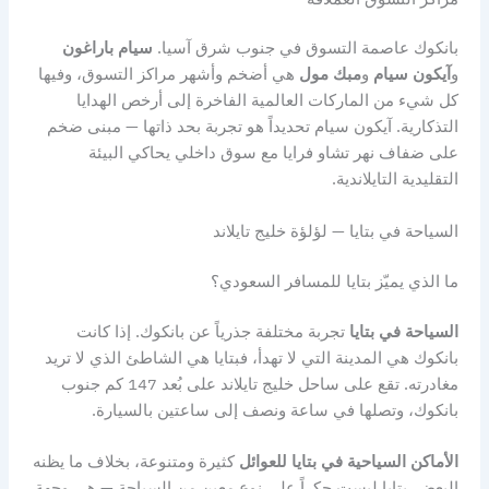
بانكوك عاصمة التسوق في جنوب شرق آسيا.
سيام باراغون
و
آيكون سيام
و
مبك مول
هي أضخم وأشهر مراكز التسوق، وفيها
كل شيء من الماركات العالمية الفاخرة إلى أرخص الهدايا
التذكارية. آيكون سيام تحديداً هو تجربة بحد ذاتها — مبنى ضخم
على ضفاف نهر تشاو فرايا مع سوق داخلي يحاكي البيئة
التقليدية التايلاندية.
السياحة في بتايا — لؤلؤة خليج تايلاند
ما الذي يميّز بتايا للمسافر السعودي؟
السياحة في بتايا
تجربة مختلفة جذرياً عن بانكوك. إذا كانت
بانكوك هي المدينة التي لا تهدأ، فبتايا هي الشاطئ الذي لا تريد
مغادرته. تقع على ساحل خليج تايلاند على بُعد 147 كم جنوب
بانكوك، وتصلها في ساعة ونصف إلى ساعتين بالسيارة.
الأماكن السياحية في بتايا للعوائل
كثيرة ومتنوعة، بخلاف ما يظنه
البعض. بتايا ليست حكراً على نوع معين من السياحة — هي وجهة