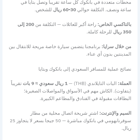
محطات متعددة في بانكوك كل ساعة تقريباً وتصل بتايا في
ساعة ونصف. التكلفة حوالي
30-60 ريال
للشخص.
بالتاكسي الخاص:
راحة أكبر للعائلات — التكلفة من
200 إلى
350 ريال
للرحلة كاملة.
من خلال سرايا:
برنامجنا يتضمن سيارة خاصة مريحة للانتقال بين
المدينتين بدون أي عناء.
نصائح عملية للمسافر السعودي إلى بانكوك وبتايا
العملة:
البات التايلاندي (THB) —
1 ريال سعودي ≈ 9 بات
تقريباً
(يتفاوت). الكاش مهم في الأسواق والمواصلات الصغيرة؛
البطاقات مقبولة في الفنادق والمطاعم الكبيرة.
السيم والإنترنت:
اشترِ شريحة اتصال محلية من مطار
سوفرنابهومي في بانكوك مباشرة — 50 جيجا بسعر لا يتجاوز 25
ريال.