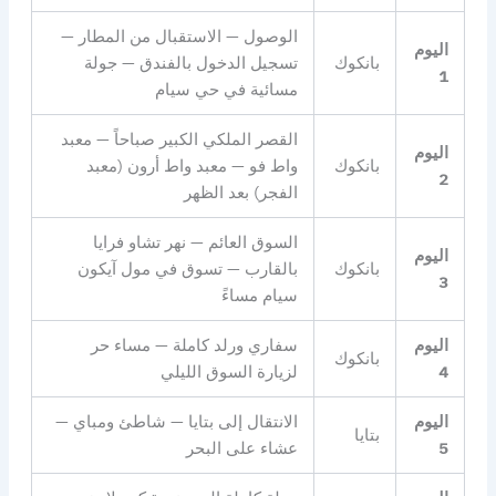
الوصول — الاستقبال من المطار —
اليوم
بانكوك
تسجيل الدخول بالفندق — جولة
1
مسائية في حي سيام
القصر الملكي الكبير صباحاً — معبد
اليوم
بانكوك
واط فو — معبد واط أرون (معبد
2
الفجر) بعد الظهر
السوق العائم — نهر تشاو فرايا
اليوم
بانكوك
بالقارب — تسوق في مول آيكون
3
سيام مساءً
اليوم
سفاري ورلد كاملة — مساء حر
بانكوك
4
لزيارة السوق الليلي
اليوم
الانتقال إلى بتايا — شاطئ ومباي —
بتايا
5
عشاء على البحر