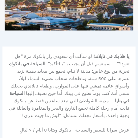
يا هلا بك في تايلاند!
لو سألت أي سعودي زار بانكوك مرة “هل
تعود؟” — سيبتسم قبل أن يجيب بـ”بالتأكيد”.
السياحة في بانكوك
تجربة من نوع خاص: مدينة لا تنام، تجمع بين معابد ذهبية يزيد
عمرها على 500 سنة، وناطحات سحاب تضيء السماء ليلاً،
وأسواق عائمة تمشي فيها على القوارب، وطعام تايلاندي يجعلك
تنسى أنك كنت يوماً تطبخ في بيتك. أما حين تضيف إليها
السياحة
في بتايا
— مدينة الشواطئ التي تبعد ساعتين فقط عن بانكوك —
فأنت أمام رحلة كاملة تجمع التاريخ والبحر والمغامرة والعائلة في
وجهة واحدة، بأسعار تجعلك تتساءل: “ليش ما جيت بدري؟”
عرض سرايا للسفر والسياحة | بانكوك وبتايا 8 أيام / 7 ليالٍ