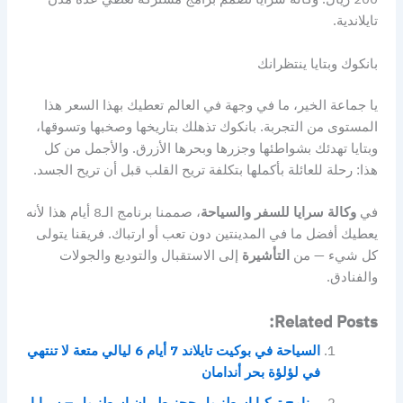
تايلاندية.
بانكوك وبتايا ينتظرانك
يا جماعة الخير، ما في وجهة في العالم تعطيك بهذا السعر هذا
المستوى من التجربة. بانكوك تذهلك بتاريخها وصخبها وتسوقها،
وبتايا تهدئك بشواطئها وجزرها وبحرها الأزرق. والأجمل من كل
هذا: رحلة للعائلة بأكملها بتكلفة تريح القلب قبل أن تريح الجسد.
في
وكالة سرايا للسفر والسياحة
، صممنا برنامج الـ8 أيام هذا لأنه
يعطيك أفضل ما في المدينتين دون تعب أو ارتباك. فريقنا يتولى
كل شيء — من
التأشيرة
إلى الاستقبال والتوديع والجولات
والفنادق.
Related Posts:
السياحة في بوكيت تايلاند 7 أيام 6 ليالي متعة لا تنتهي
في لؤلؤة بحر أندامان