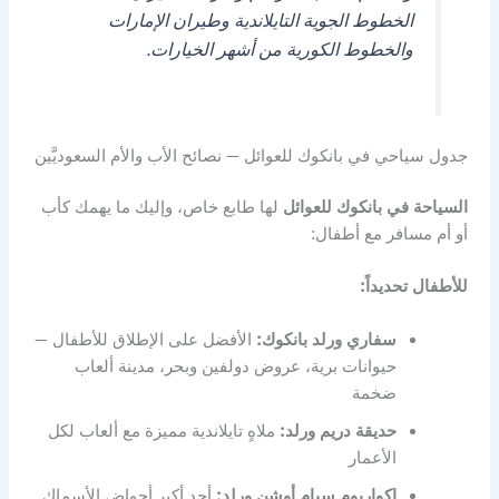
الخطوط الجوية التايلاندية وطيران الإمارات
والخطوط الكورية من أشهر الخيارات.
جدول سياحي في بانكوك للعوائل — نصائح الأب والأم السعوديَّين
السياحة في بانكوك للعوائل
لها طابع خاص، وإليك ما يهمك كأب
أو أم مسافر مع أطفال:
للأطفال تحديداً:
سفاري ورلد بانكوك:
الأفضل على الإطلاق للأطفال —
حيوانات برية، عروض دولفين وبحر، مدينة ألعاب
ضخمة
حديقة دريم ورلد:
ملاهٍ تايلاندية مميزة مع ألعاب لكل
الأعمار
اكواريوم سيام أوشن ورلد:
أحد أكبر أحواض الأسماك