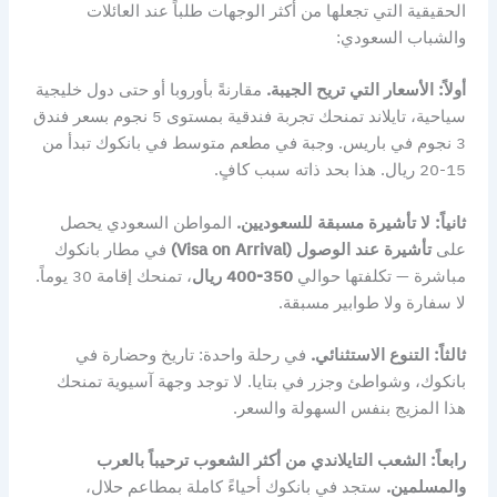
الحقيقية التي تجعلها من أكثر الوجهات طلباً عند العائلات
والشباب السعودي:
أولاً: الأسعار التي تريح الجيبة.
مقارنةً بأوروبا أو حتى دول خليجية
سياحية، تايلاند تمنحك تجربة فندقية بمستوى 5 نجوم بسعر فندق
3 نجوم في باريس. وجبة في مطعم متوسط في بانكوك تبدأ من
15-20 ريال. هذا بحد ذاته سبب كافٍ.
ثانياً: لا تأشيرة مسبقة للسعوديين.
المواطن السعودي يحصل
على
تأشيرة عند الوصول (Visa on Arrival)
في مطار بانكوك
مباشرة — تكلفتها حوالي
350-400 ريال
، تمنحك إقامة 30 يوماً.
لا سفارة ولا طوابير مسبقة.
ثالثاً: التنوع الاستثنائي.
في رحلة واحدة: تاريخ وحضارة في
بانكوك، وشواطئ وجزر في بتايا. لا توجد وجهة آسيوية تمنحك
هذا المزيج بنفس السهولة والسعر.
رابعاً: الشعب التايلاندي من أكثر الشعوب ترحيباً بالعرب
والمسلمين.
ستجد في بانكوك أحياءً كاملة بمطاعم حلال،