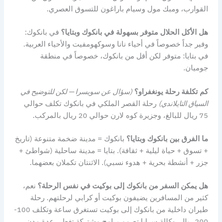
القوارب، ومبك مول وسيام باراغون للتسوق العصري.
هل الأكل الحلال متوفر بسهولة في بانكوك وبتايا؟
في بانكوك:
وفير جداً خصوصاً في أحياء نانا وسوكهومفيت والأحياء العربية.
في بتايا: متوفر لكن أقل من بانكوك، خصوصاً في منطقة
جوميان.
كم تكلفة رحلة يونغفراو؟
(سؤال عن سويسرا — لكن للتوضيح في
السياق التايلاندي)
رحلة القصر الملكي في بانكوك تكلف حوالي
75 ريال للبالغ، وجزيرة كوه لارن حوالي 20 ريال بالمركب.
ما الفرق بين بانكوك وبتايا؟
بانكوك = مدينة ضخمة متنوعة (تاريخ
+ تسوق + حياة ليلية + ثقافة). بتايا = مدينة ساحلية (شواطئ +
جزر + أنشطة بحرية + هدوء نسبي). الاثنتان تكملان بعضهما.
هل يمكن السفر من بانكوك إلى بوكيت في نفس الرحلة؟
نعم،
كثير من المسافرين يضيفون بوكيت أو كرابي لرحلتهم. رحلة
طيران داخلية من بانكوك إلى بوكيت تستغرق ساعة وتكلف 100-
200 ريال. وكالة سرايا تصمم برامج مشتركة تغطي عدة مدن