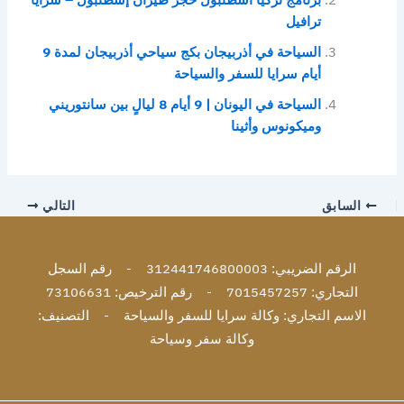
برنامج تركيا اسطنبول حجز طيران إسطنبول – سرايا
ترافيل
السياحة في أذربيجان بكج سياحي أذربيجان لمدة 9
أيام سرايا للسفر والسياحة
السياحة في اليونان | 9 أيام 8 ليالٍ بين سانتوريني
وميكونوس وأثينا
السابق
التالي
الرقم الضريبي: 312441746800003 - رقم السجل
التجاري: 7015457257 - رقم الترخيص: 73106631
الاسم التجاري: وكالة سرايا للسفر والسياحة - التصنيف:
وكالة سفر وسياحة