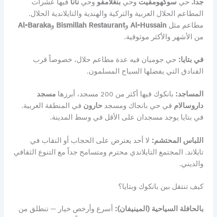
جداً.
حي
سوكهومفيت
وحي
بنغلامفو
وحي
نانا
فيها عشرات
المطاعم الحلال العربية والتركية والهندية والتايلاندية الحلال.
مطاعم مثل
Al-Hussain
و
Bismillah Restaurant
و
Al-Baraka
من الأشهر والأكثر موثوقية.
في بتايا:
حي جوميان فيه عدة مطاعم حلال، خصوصاً قرب
الفنادق التي يفضلها السياح المسلمون.
المساجد:
بانكوك فيها أكثر من 200 مسجد، أبرزها
مسجد
داروسالام
في حي بانجاك ومسجد
حارون
في المنطقة العربية.
في بتايا يوجد مسجدان على الأقل في وسط المدينة.
اللباس المحتشم:
لا أحد يعترض على الحجاب أو النقاب في
تايلاند. المجتمع التايلاندي محترم ومتسامح جداً مع التنوع الثقافي
والديني.
كيف تنتقل بين بانكوك وبتايا؟
بالحافلة السياحية (المينيفان):
أسرع وأرخص خيار — تنطلق من