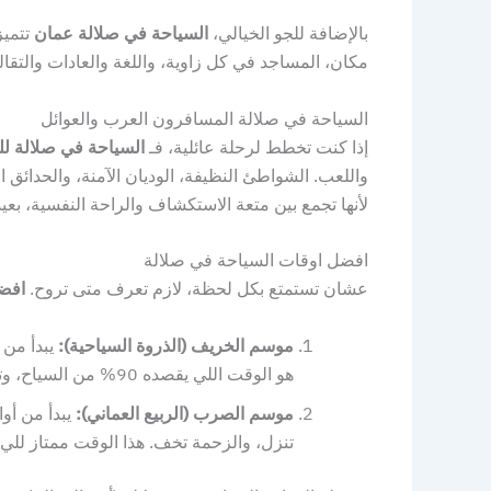
بالإضافة للجو الخيالي،
السياحة في صلالة عمان
تتميز
مكان، المساجد في كل زاوية، واللغة والعادات والتقا
السياحة في صلالة المسافرون العرب والعوائل
إذا كنت تخطط لرحلة عائلية، فـ
السياحة في صلالة لل
واللعب. الشواطئ النظيفة، الوديان الآمنة، والحدائ
لأنها تجمع بين متعة الاستكشاف والراحة النفسية، بعي
افضل اوقات السياحة في صلالة
عشان تستمتع بكل لحظة، لازم تعرف متى تروح.
افضل
موسم الخريف (الذروة السياحية):
يبدأ من 
هو الوقت اللي يقصده 90% من السياح، وتكون فيه الفعاليات على أشدها، مثل مهرجان صلالة السياحي.
موسم الصرب (الربيع العماني):
يبدأ من أوا
تنزل، والزحمة تخف. هذا الوقت ممتاز للي 