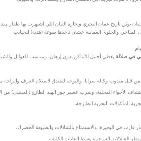
ان يوثق تاريخ عمان البحري وتجارة اللبان اللي اشتهرت بها ظفار منذ
 المباخر، والحلوى العمانية عشان تاخذها صوغة (هدية) للحبايب.
ي في صلالة
يغطي أجمل الأماكن بدون إرهاق، ومناسب للعوائل والشبا
ن قبل مندوب وكالة سرايا، والتوجه للفندق لاستلام الغرف والراحة م
شاف الأجواء المحلية، وشرب عصير جوز الهند الطازج (المشلي) من ا
بة المأكولات البحرية الطازجة.
ر قارب في البحيرة، والاستمتاع بالشلالات والطبيعة الخضراء.
منظر الشلالات الساحرة وسط الغابات الكثيفة.