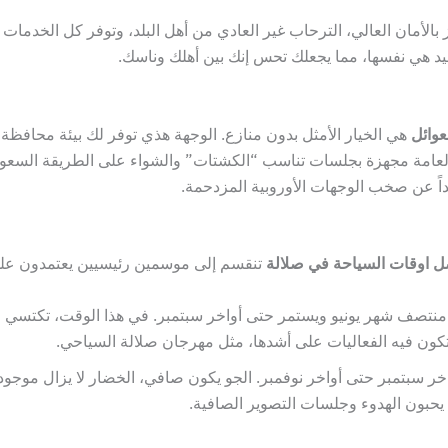
 بالأمان العالي، الترحاب غير العادي من أهل البلد، وتوفر كل الخدمات 
ليد هي نفسها، مما يجعلك تحس إنك بين أهلك وناسك.
عوائل
هي الخيار الأمثل بدون منازع. الوجهة هذي توفر لك بيئة محافظ
ق العامة مجهزة بجلسات تناسب “الكشتات” والشواء على الطريقة السعو
داً عن صخب الوجهات الأوروبية المزدحمة.
 اوقات السياحة في صلالة
تنقسم إلى موسمين رئيسيين يعتمدون ع
منتصف شهر يونيو ويستمر حتى أواخر سبتمبر. في هذا الوقت، تكتسي الج
خر سبتمبر حتى أواخر نوفمبر. الجو يكون صافي، الخضار لا يزال موجوداً
يحبون الهدوء وجلسات التصوير الصافية.