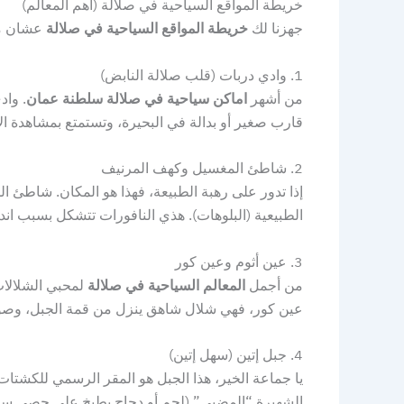
خريطة المواقع السياحية في صلالة (أهم المعالم)
جهزنا لك
خريطة المواقع السياحية في صلالة
عشان ما 
1. وادي دربات (قلب صلالة النابض)
من أشهر
اماكن سياحية في صلالة سلطنة عمان
. وا
قارب صغير أو بدالة في البحيرة، وتستمتع بمشاهدة الإ
2. شاطئ المغسيل وكهف المرنيف
إذا تدور على رهبة الطبيعة، فهذا هو المكان. شاطئ ال
الطبيعية (البلوهات). هذي النافورات تتشكل بسبب ان
3. عين أثوم وعين كور
من أجمل
المعالم السياحية في صلالة
لمحبي الشلالات
عين كور، فهي شلال شاهق ينزل من قمة الجبل، وصوت
4. جبل إتين (سهل إتين)
يا جماعة الخير، هذا الجبل هو المقر الرسمي للكشتات
الشهيرة “المضبي” (لحم أو دجاج يطبخ على حصى ساخن