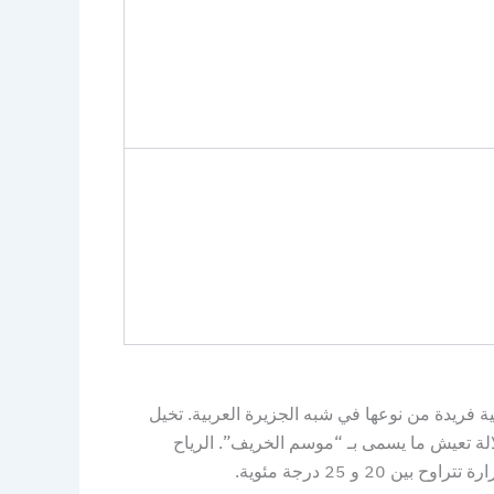
ة فريدة من نوعها في شبه الجزيرة العربية. تخيل
)، بينما أغلب دول الخليج تعيش درجات حرارة تتجاوز الـ 45 درجة مئوية، صلالة تعيش ما يسمى بـ “موسم الخريف”. الرياح
 25 درجة مئوية.