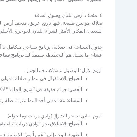
5. متحف أرض اللبان وسوق الحافة
صلالة مو بس طبيعة، فيها تاريخ عريق. متحف أرض اللب
الشعبي؛ المكان الأمثل لشراء اللبان الحوجري الأصلي،
جدول السياحة في صلالة: برنامج سياحي متكامل 5 أيام
عشان ما تشيل هم التخطيط، صممنا لك
برنامج سياح
اليوم الأول: الوصول واستكشاف الجوار
الصباح:
الاستقبال في مطار صلالة الدولي م
العصر:
جولة خفيفة في “سوق الحافة” لاكت
المساء:
عشاء في أحد المطاعم المطلة وتجر
اليوم الثاني: سحر الشرق (وادي دربات وما حوله)
الصباح:
الانطلاق نحو “وادي دربات”، استئجا
الظهر:
التوجه إلى “عين أثوم” للاستمتاع ب