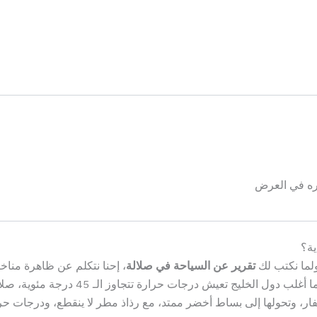
كره في العرض
ية؟
ولما نكتب لك
تقرير عن السياحة في صلالة
، إحنا نتكلم عن ظاهرة مناخي
معي، في عز الصيف (من شهر يوليو إلى سبتمبر
ها إلى بساط أخضر ممتد، مع رذاذ مطر لا ينقطع، ودرجات حرارة تتراوح بين 20 و