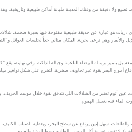
تضيع ولا دقيقة من وقتك. المدينة مليانة أماكن طبيعية وتاريخية، وهذه
دي دربات هو عبارة عن حديقة طبيعية مفتوحة فيها بحيرة ضخمة، شلال
بل والأبقار وهي ترعى بحرية. المكان مثالي جداً لجلسات العوائل و”ال
مغسيل يتميز برماله البيضاء الناعمة وجباله الداكنة. وفي نهايته، يق
دفاع أمواج البحر بقوة عبر تجاويف صخرية، لتخرج على شكل نوافير مي
. عين أثوم تعتبر من الشلالات اللي تتدفق بقوة خلال موسم الخريف، و
 الماء فيه يغسل الهموم.
 والطلعات. سهل إتين يرتفع عن سطح البحر، ويغطيه الضباب الكثيف. ال
). لا تفوت تجربة أكل المضبي الطازج وسط الرذاذ والغيوم.