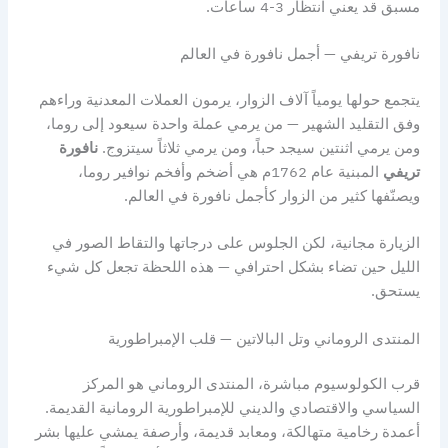
مسبق قد يعني انتظار 3-4 ساعات.
نافورة تريفي — أجمل نافورة في العالم
يتجمع حولها يومياً آلاف الزوار، يرمون العملات المعدنية وراءهم
وفق التقليد الشهير — من يرمي عملة واحدة سيعود إلى روما،
ومن يرمي اثنتين سيجد حباً، ومن يرمي ثلاثاً سيتزوج.
نافورة
تريفي
المبنية عام 1762م هي أضخم وأفخم نوافير روما،
ويصنّفها كثير من الزوار كأجمل نافورة في العالم.
الزيارة مجانية، لكن الجلوس على درجاتها والتقاط الصور في
الليل حين تضاء بشكل احترافي — هذه اللحظة تجعل كل شيء
يستحق.
المنتدى الروماني وتل البالاتين — قلب الإمبراطورية
قرب الكولوسيوم مباشرة، المنتدى الروماني هو المركز
السياسي والاقتصادي والديني للإمبراطورية الرومانية القديمة.
أعمدة رخامية متهالكة، ومعابد قديمة، وأرصفة يمشي عليها بشر