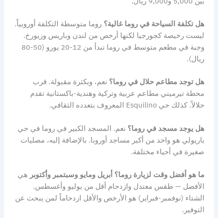
بين 5,000 و9,000 ريال.
هل تكلفة السياحة في روما غالية؟
روما متوسطة التكلفة أوروبياً.
ليست رخيصة كجورجيا لكنها أرخص من لندن وباريس وزيورخ.
وجبة في مطعم متوسط في روما تبدأ من 12-20 يورو (50-80
ريال).
هل توجد مطاعم حلال في روما؟
نعم، وبكثرة مقبولة. قرب
محطة تيرميني مطاعم عربية وتركية وهندية-باكستانية تقدم
حلالاً. كذلك حي Esquilino المعروف بتعدده الثقافي.
هل يوجد مسجد في روما؟
نعم. المسجد الكبير في روما في حي
باريولي هو واحد من أكبر مساجد أوروبا. بالإضافة إليه، مصليات
صغيرة في أحياء مختلفة.
ما هو أفضل وقت لزيارة روما؟
أبريل ومايو وسبتمبر وأكتوبر
هي
الأفضل — طقس معتدل وازدحام أقل من يوليو وأغسطس.
الشتاء (نوفمبر-فبراير) هو الأرخص والأقل ازدحاماً لمن يبحث عن
التوفير.