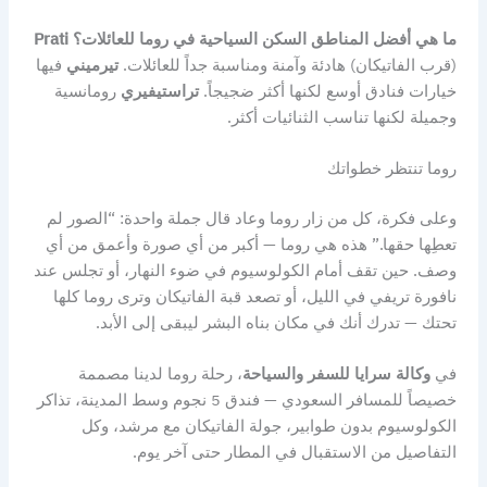
ما هي أفضل المناطق السكن السياحية في روما للعائلات؟
Prati
(قرب الفاتيكان) هادئة وآمنة ومناسبة جداً للعائلات.
تيرميني
فيها
خيارات فنادق أوسع لكنها أكثر ضجيجاً.
تراستيفيري
رومانسية
وجميلة لكنها تناسب الثنائيات أكثر.
روما تنتظر خطواتك
وعلى فكرة، كل من زار روما وعاد قال جملة واحدة: “الصور لم
تعطِها حقها.” هذه هي روما — أكبر من أي صورة وأعمق من أي
وصف. حين تقف أمام الكولوسيوم في ضوء النهار، أو تجلس عند
نافورة تريفي في الليل، أو تصعد قبة الفاتيكان وترى روما كلها
تحتك — تدرك أنك في مكان بناه البشر ليبقى إلى الأبد.
في
وكالة سرايا للسفر والسياحة
، رحلة روما لدينا مصممة
خصيصاً للمسافر السعودي — فندق 5 نجوم وسط المدينة، تذاكر
الكولوسيوم بدون طوابير، جولة الفاتيكان مع مرشد، وكل
التفاصيل من الاستقبال في المطار حتى آخر يوم.