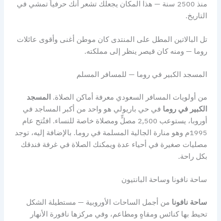
منذ 2500 سنة — هذا المكان يجعلك تشعر أنك حرفياً تمشي في
التاريخ.
تل البالاتين المطل على المنتدى كان موطن أغنى وأقوى عائلات
روما — ومنه كان قيصر ينظر إلى مملكته.
المسجد الكبير في روما — للمسافر المسلم
من أولويات المسافر السعودي معرفة أماكن الصلاة.
المسجد
الكبير في روما
في حي باريولي هو واحد من أكبر المساجد في
أوروبا، يستوعب 2,500 مصلٍّ ومصلاة خاصة للنساء. افتُتح عام
1995م وهو منارة الجالية المسلمة في روما. بالإضافة إليه، توجد
مصليات صغيرة في أحياء عدة ويمكنك الصلاة في غرفة فندقك
بكل راحة.
ساحة نافونا وساحة البانتيون
ساحة نافونا
من أجمل الساحات الأوروبية — مستطيلة الشكل
تحيط بها كنائس ومقاهٍ ومطاعم، وفي مركزها نافورة الأنهار