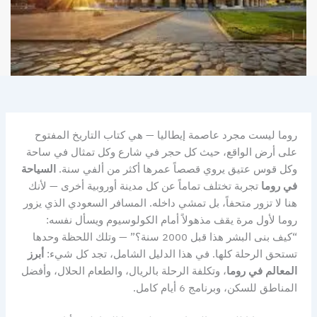
روما ليست مجرد عاصمة إيطاليا — هي كتاب التاريخ المفتوح
على أرض الواقع، حيث كل حجر في شارع وكل تمثال في ساحة
وكل قوس عتيق يروي قصصاً عمرها أكثر من ألفي سنة.
السياحة
في روما
تجربة تختلف تماماً عن كل مدينة أوروبية أخرى — لأنك
هنا لا تزور متحفاً، بل تمشي داخله. المسافر السعودي الذي يزور
روما لأول مرة يقف مذهولاً أمام الكولوسيوم ويسأل نفسه:
“كيف بنى البشر هذا قبل 2000 سنة؟” — وتلك اللحظة وحدها
تستحق الرحلة كلها. في هذا الدليل الشامل، تجد كل شيء:
أبرز
المعالم في روما
، وتكلفة الرحلة بالريال، والطعام الحلال، وأفضل
المناطق للسكن، وبرنامج 6 أيام كامل.