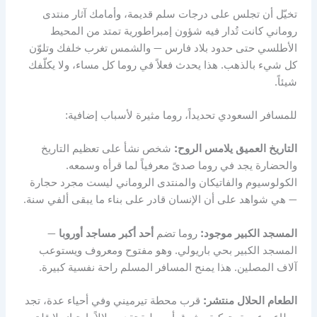
تخيّل أن تجلس على درجات سلم قديمة، وأمامك آثار منتدى
روماني كانت تُدار فيه شؤون إمبراطورية تمتد من المحيط
الأطلسي حتى حدود بلاد فارس — والشمس تغرب خلفك وتلوّن
كل شيء بالذهب. هذا يحدث فعلاً في روما كل مساء، ولا يكلّفك
شيئاً.
للمسافر السعودي تحديداً، روما مثيرة لأسباب إضافية:
التاريخ العميق يلامس الروح:
شخص نشأ على تعظيم التاريخ
والحضارة يجد في روما صدىً معرفياً لما قرأه وسمعه.
الكولوسيوم والفاتيكان والمنتدى الروماني ليست مجرد حجارة
— هي شواهد على أن الإنسان قادر على بناء ما يبقى ألفي سنة.
المسجد الكبير موجود:
روما تضم
أحد أكبر مساجد أوروبا
—
المسجد الكبير بحي باريولي. وهو مفتوح ومعروف ويستوعب
آلاف المصلين. هذا يمنح المسافر المسلم راحة نفسية كبيرة.
الطعام الحلال منتشر:
قرب محطة تيرميني وفي أحياء عدة، تجد