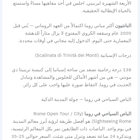
الأربعة الشهيرة لبرنيني. اجلس في أحد مقاهيها مساءً واستمتع
بالحياة الإيطالية الحقيقية.
البانتيون
أكثر مباني روما اكتمالاً من العهد الروماني — بُني قبل
2000 عام وسقفه الكروي المفتوح لا يزال مثاراً للدهشة
المعمارية حتى اليوم. الدخول إليه مجاني في أوقات محددة.
درجات الإسبانية (Scalinata di Trinità dei Monti)
138 درجة رخامية تصعد من ساحة إسبانيا إلى كنيسة ترينيتا دي
مونتي — هي من أشهر الأماكن للجلوس والمشاهدة وتبادل
الحديث في روما. التقاط صورة عليها واجب على كل زائر.
الباص السياحي في روما — جولة المدينة الذكية
الباص السياحي في روما
(Rome Open Tour / City
Sightseeing Rome) هو أفضل طريقة لرؤية أبرز معالم المدينة
في يوم واحد. الباصات ذات الطابقين تمر بكل المعالم الرئيسية،
وبتذكرة 24 ساعة تصعد وتنزل متى شئت. السعر حوالي 25-35