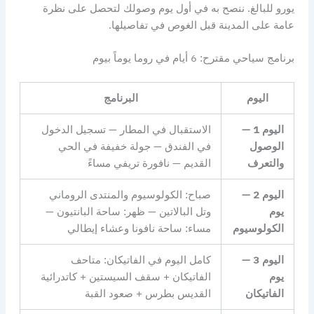
يورو للبالغ. ننصح به في أول يوم وصولك لتحصل على نظرة
عامة على المدينة قبل الغوص في تفاصيلها.
برنامج سياحي مقترح: 6 أيام في روما يوماً بيوم
اليوم
البرنامج
اليوم 1 —
الاستقبال في المطار — تسجيل الدخول
الوصول
في الفندق — جولة خفيفة في الحي
والتعرف
القديم — نافورة تريفي مساءً
اليوم 2 —
صباح: الكولوسيوم والمنتدى الروماني
يوم
وتل البالاتين — ظهر: ساحة البانتيون —
الكولوسيوم
مساء: ساحة نافونا وعشاء إيطالي
اليوم 3 —
كامل اليوم في الفاتيكان: متاحف
يوم
الفاتيكان + سقف السيستين + كاتدرائية
الفاتيكان
القديس بطرس + صعود القبة