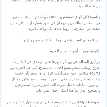
مطاعم عربية وتركية وشرق أوسطية تقدم حلالاً بامتياز. لا قلق
من هذه الناحية.
مناسبة لكل أنواع المسافرين:
عائلة مع أطفال، شباب يبحثون
عن المغامرة والتصوير، زوجان في شهر عسل، أو مسافر منفرد
يبحث عن المعرفة — روما عندها لكل واحد ما يريد.
أبرز المعالم السياحية في روما — لا تغادر بدون زيارتها
الكولوسيوم — أيقونة العالم القديم
هو
أبرز المعالم في روما
وأشهرها على الإطلاق في العالم كله.
مدرج روماني ضخم يتسع لـ80,000 متفرج، بُني في الفترة بين
72 و80 ميلادي. حين تقف أمامه لأول مرة، تشعر بأن حجمه
وتفاصيله أكبر مما رأيت في الصور — وهذا شعور يتكرر مع كل
من يزوره. داخله، تتخيّل صوت الجماهير وصراخ المصارعين
والضجيج الذي ملأ هذا المكان قبل ألفي عام.
نصيحة عملية:
احجز التذاكر مسبقاً عبر الإنترنت قبل 2-3 أيام من