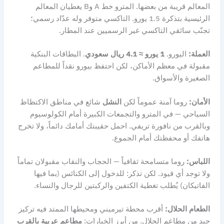
المعالم قريبة من بعضها. المترو خط A وB يغطيان المعالم
الرئيسية بتذكرة 1.5 يورو. التاكسي متوفر وله عدّاد رسمي؛
تجنّب سائقي التاكسي غير الرسميين عند المطار.
العملة:
اليورو.
1 يورو ≈ 4.1 ريال سعودي
. البطاقات البنكية
مقبولة في معظم الأماكن، لكن احتفظ بيورو نقداً للمطاعم
الصغيرة والأسواق.
الأمان:
روما آمنة عموماً لكن
النشل
شائع في مناطق الاكتظاظ
السياحي — في المترو والتجمعات الكبيرة أمام الكولوسيوم
وبالقرب من نافورة تريفي. احمل حقيبتك أمامك دائماً، ولا تخرج
هاتفك أو محفظتك أمام الجموع.
اللباس:
روما متسامحة ثقافياً — الحجاب والنقاب مقبولان تماماً
ولا توجد أي قيود. لكن تذكر: للدخول إلى الكنائس (بما فيها
الفاتيكان) يُطلب تغطية الكتفين والركبتين للرجال والنساء.
الطعام الحلال:
أقرب محطة تيرميني ومحيطها الممتد فيه تركيز
جيد من مطاعم الحلال. من أبرز الخيارات:
مطاعم عربية بالقرب