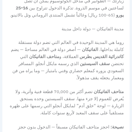
زيارتك — الطوابير في مدخل الكولوسيوم يمكن أن تصل
لساعتين في موسم الذروة. تذكرة الدخول تتراوح بين
16-25
يورو
(65-100 ريال) وغالباً تشمل المنتدى الروماني وتل بالاتينو.
مدينة الفاتيكان — دولة داخل مدينة
روما هي المدينة الوحيدة في العالم التي تضم دولة مستقلة
كاملة بداخلها.
الفاتيكان
— أصغر دولة في العالم مساحةً — يضم
كاتدرائية القديس بطرس
العملاقة، و
متاحف الفاتيكان
التي
تحتضن
سقف السيستين
الذي رسمه مايكل أنجلو. المسافر
السعودي يزوره كمعلم حضاري وفني بامتياز — وما يراه من فن
ومعمار يجعله يقف مذهولاً.
متاحف الفاتيكان
تضم أكثر من 70,000 قطعة فنية وأثرية، ولا
يُعرض للعموم إلا جزء منها. سقف السيستين وحده يستحق
الزيارة — لوحة “خلق آدم” لمايكل أنجلو التي رسمها على ظهره
مستلقياً على سقف المعبد لأربع سنوات كاملة.
نصيحة:
احجز متاحف الفاتيكان مسبقاً — الدخول بدون حجز