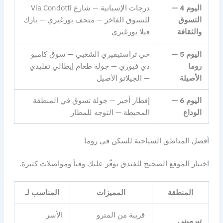
اليوم 4 —
درجات الإسبانية — شارع Via Condotti
التسوق
للتسوق الفاخر — متحف بورغيزي — بارك
والثقافة
فيلا بورغيزي
اليوم 5 —
حي تراستيفيري الشعبي — سوق كامبو
روما
دي فيوري — جولة طعام إيطالي تقليدي
الأصيلة
— الجيلاتو الأصيل
اليوم 6 —
إفطار أخير — جولة تسوق في المنطقة
الوداع
المحيطة — التوجه للمطار
أفضل المناطق السياحية للسكن في روما
اختيار الموقع الصحيح للفندق يوفّر عليك وقتاً ومواصلات كثيرة.
المنطقة
المميزات
المناسب لـ
قريبة من المترو
الأسر
تيرميني