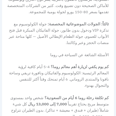
للأماكن الصحيحة دون تضييع وقت. كثير من الشركات المتخصصة
تقدمها بسعر 80-150 يورو لجولة يومية للمجموعة.
ثالثاً: الجولات الموضوعاتية المخصصة:
جولة الكولوسيوم مع
تذكرة VIP ودخول بدون طابور، جولة الفاتيكان المبكرة قبل فتح
الأبواب للعموم، جولة الطعام الإيطالي الأصيل — كلها متاحة عبر
منصات الحجز وعبر وكالتنا.
الأسئلة الشائعة عن السياحة في روما
كم يوم يكفي لزيارة أهم معالم روما؟
4-5 أيام كافية لرؤية
المعالم الرئيسية: الكولوسيوم والفاتيكان ونافورة تريفي وساحة
نافونا والمنتدى الروماني. 6 أيام تمنحك وقتاً أكثر للتنفس
والتجوال بهدوء.
كم تكلفة رحلة روما 6 أيام من السعودية؟
شخص واحد بمستوى
متوسط مريح يحتاج تقريباً
7,000 إلى 13,000 ريال
كل شيء
شاملاً (طيران + فندق + معيشة + تذاكر). بدون الطيران تتراوح