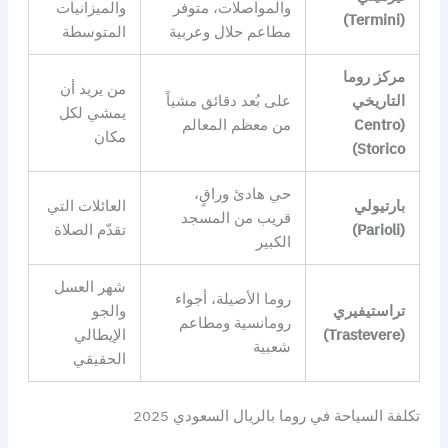
والمواصلات، متوفر
والميزانيات
(Termini)
مطاعم حلال وعربية
المتوسطة
مركز روما
من يريد أن
التاريخي
على بُعد دقائق مشياً
يمشي لكل
(Centro
من معظم المعالم
مكان
Storico)
حي هادئ وراقٍ،
بارتيولي
العائلات التي
قريب من المسجد
(Parioli)
تقدّم الصلاة
الكبير
شهر العسل
روما الأصيلة، أجواء
تراستيفيري
والجو
رومانسية ومطاعم
(Trastevere)
الإيطالي
شعبية
الحقيقي
تكلفة السياحة في روما بالريال السعودي 2025