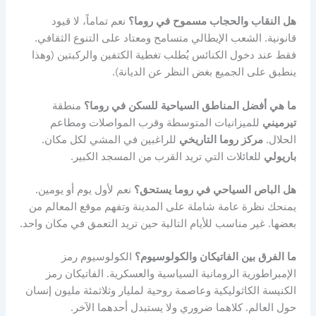
هل النقاب والحجاب مسموح في روما؟
نعم تماماً، لا قيود
قانونية. الشعب الإيطالي متسامح ومعتاد على التنوع الثقافي.
فقط عند دخول الكنائس يُطلب تغطية الكتفين والركبتين (وهذا
ينطبق على الجميع بغض النظر عن الديانة).
ما هي أفضل المناطق السياحية للسكن في روما؟
منطقة
تيرميني
للميزانيات المتوسطة وقرب المواصلات ومطاعم
الحلال.
مركز روما التاريخي
للراغبين في المشي لكل مكان.
باريولي
للعائلات التي تريد القرب من المسجد الكبير.
هل الباص السياحي في روما يستحق؟
نعم لأول يوم أو يومين.
يمنحك نظرة عامة شاملة على المدينة وتفهم موقع المعالم من
بعضها. غير مناسب للأيام التالية حين تريد التعمق في مكان واحد.
ما الفرق بين الفاتيكان والكولوسيوم؟
الكولوسيوم رمز
الإمبراطورية الرومانية السياسية والعسكرية. الفاتيكان رمز
الكنيسة الكاثوليكية وعاصمة روحية لمليار وثلاثمئة مليون إنسان
حول العالم. كلاهما ضروري ولا يستبدل أحدهما الآخر.