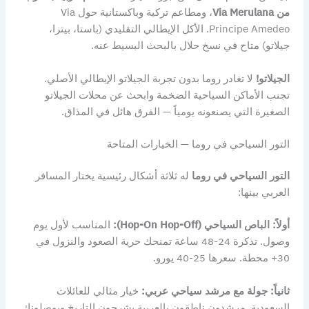
من Via Merulana
، ومطاعم تركية وباكستانية حول Via
Principe Amedeo. الأكل الإيطالي التقليدي (باستا، بيتزا،
جيلاتو) متاح في نسخ حلال بالبحث البسيط عنه.
الجيلاتو!
لا تغادر روما بدون تجربة الجيلاتو الإيطالي الأصلي.
تجنب الأماكن السياحية الضخمة وابحث عن محلات الجيلاتو
الصغيرة التي يصنعونه يومياً — الفرق هائل في المذاق.
التور السياحي في روما — الخيارات المتاحة
التور السياحي في روما
له ثلاثة أشكال رئيسية يختار المسافر
العربي بينها:
أولاً: الباص السياحي (Hop-On Hop-Off):
المناسب لأول يوم
وصول. تذكرة 24-48 ساعة تمنحك حرية الصعود والنزول في
30+ محطة. سعرها 25-40 يورو.
ثانياً: جولة مع مرشد سياحي عربي:
خيار مثالي للعائلات
السعودية. مرشدون ناطقون بالعربية يشرحون التاريخ ويوصلونك