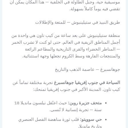
موسيقية حية، وجبل الطاولة في الخلفية — هذا المكان يمكن أن
تقضي فيه يوماً كاملاً بسهولة.
طريق النبيذ في ستيلينبوش — للمتعة والإطلالات
منطقة ستيلينبوش على بعد ساعة من كيب تاون هي واحدة من
أجمل المناطق الريفية في العالم. حتى لو كنت لا تشرب الخمر
— المناطر الخضراء والقرى التاريخية والمطاعم الرائعة
والمنتجعات الفارهة وسط الكروم تجعلها وجهة استثنائية.
جوهانسبرغ — عاصمة الذهب والتاريخ
السياحة في جنوب إفريقيا جوهانسبرغ
تجربة مختلفة تماماً عن
كيب تاون. المدينة الأكبر في جنوب إفريقيا تمنحك:
متحف جزيرة روبن:
حيث اعتُقل نيلسون مانديلا 18
سنة — تجربة إنسانية لا تُنسى.
حي سوويتو:
قلب ثورة مناهضة الفصل العنصري
وتاريخ مانديلا.