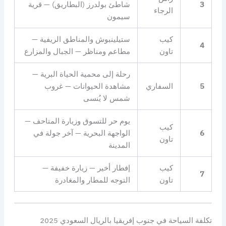
3
شاطئ بولدرز (البطاريق) — قرية
الرجاء
سيمون
كيب
ستيلينبوش والمناطق الريفية —
4
تاون
مطاعم ومناظر — الجبال والمزارع
رحلة إلى محمية الحياة البرية —
5
السفاري
مشاهدة الحيوانات — غروب
شمس لا يُنسى
يوم حر للتسوق وزيارة المتاحف —
كيب
6
الواجهة البحرية — آخر جولة في
تاون
المدينة
كيب
إفطار أخير — زيارة خفيفة —
7
تاون
التوجه للمطار والمغادرة
تكلفة السياحة في جنوب إفريقيا بالريال السعودي 2025