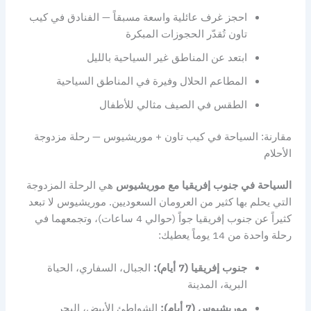
احجز غرف عائلية واسعة مسبقاً — الفنادق في كيب
تاون تُقدّر الحجوزات المبكرة
ابتعد عن المناطق غير السياحية بالليل
المطاعم الحلال وفيرة في المناطق السياحية
الطقس في الصيف مثالي للأطفال
مقارنة: السياحة في كيب تاون + موريشيوس — رحلة مزدوجة
الأحلام
السياحة في جنوب إفريقيا مع موريشيوس
هي الرحلة المزدوجة
التي يحلم بها كثير من العرومان السعوديين. موريشيوس لا تبعد
كثيراً عن جنوب إفريقيا جواً (حوالي 4 ساعات)، وتجمعهما في
رحلة واحدة من 14 يوماً يعطيك:
جنوب إفريقيا (7 أيام):
الجبال، السفاري، الحياة
البرية، المدينة
موريشيوس (7 أيام):
الشواطئ الأبيض، البحر