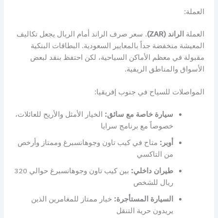
العملة:
العملة
الراند (ZAR)
. سعر صرف الراند أمام الريال يجعل تكاليف
المعيشة منخفضة جداً بالمعايير السعودية. البطاقات البنكية
مقبولة في معظم الأماكن السياحية، لكن احتفظ بنقد لبعض
الأسواق والمناطق الريفية.
المواصلات للسياح في جنوب إفريقيا:
سيارة خاصة مع سائق:
الخيار الأمثل والأريح للعائلات،
خصوصاً مع برنامج سرايا
أوبر:
متاح في كيب تاون وجوهانسبرغ وممتاز وأرخص
من التاكسي
طيران داخلي:
بين كيب تاون وجوهانسبرغ حوالي 320
ريال للشخص
السيارة المستأجرة:
خيار ممتاز للمغامرين الذين
يريدون حرية التنقل