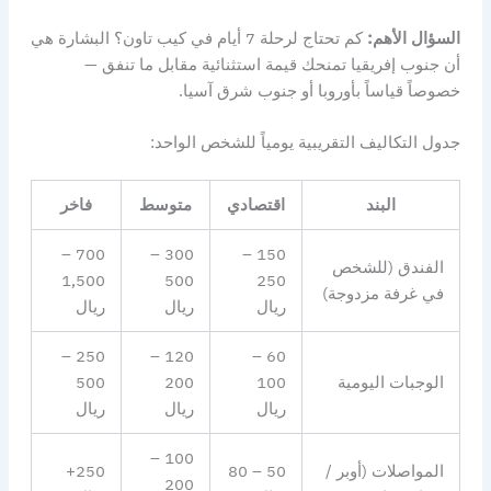
السؤال الأهم:
كم تحتاج لرحلة 7 أيام في كيب تاون؟ البشارة هي
أن جنوب إفريقيا تمنحك قيمة استثنائية مقابل ما تنفق —
خصوصاً قياساً بأوروبا أو جنوب شرق آسيا.
جدول التكاليف التقريبية يومياً للشخص الواحد:
البند
اقتصادي
متوسط
فاخر
700 –
300 –
150 –
الفندق (للشخص
1,500
500
250
في غرفة مزدوجة)
ريال
ريال
ريال
250 –
120 –
60 –
الوجبات اليومية
100
200
500
ريال
ريال
ريال
100 –
المواصلات (أوبر /
50 – 80
250+
200