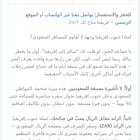
للحجز والاستفسار:
تواصل معنا عبر الواتساب
أو
الموقع
الرسمي
— فريقنا متاح لك 24/7.
لماذا جنوب إفريقيا وجهة لا تُقاوم للمسافر السعودي؟
يا جماعة الخير، لو قلت لك “سافر إلى إفريقيا”، أول ما يخطر
ببالك ربما ليس كيب تاون. لكن من زارها مرة واحدة يعرف السر
— هذه المدينة تجمع لك في سبعة أيام ما قد تحتاج لعشر رحلات
لتراه في أماكن أخرى. إليك الأسباب الحقيقية:
أولاً: لا تأشيرة مسبقة للسعوديين.
هذه ميزة ضخمة. المواطن
السعودي يدخل جنوب إفريقيا بجواز سفره مباشرة للسياحة حتى
90 يوماً — بدون فيزا مسبقة، بدون انتظار، بدون تكاليف إضافية.
ثانياً: الراند مقابل الريال يصبّ في صالحك.
عملة جنوب إفريقيا
هي
الراند (ZAR)
، وسعر الصرف في مصلحة الريال السعودي —
مما يعني أن ميزانية معقولة تشتري لك تجربة فاخرة. المطعم