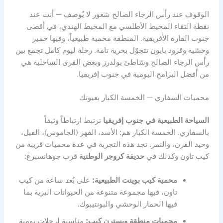
الوقوف عند رأس الرجاء الصالح شعور لا يُوصف — أنت عند
نقطة التقاء المحيط الأطلسي مع المحيط الهندي، في أقصى
جنوب القارة الأفريقية. المنطقة محمية طبيعياً، وفيها حمير
وحشية وقرود بابون تتجوّل بحرية تامة. رحلة ليوم كامل تجمع بين
رأس الرجاء الصالح وشاطئ بولدرز وبعض القرى الساحلية هي
من أفضل البرامج اليومية في جنوب إفريقيا.
محميات السفاري — الخمسة الكبار بعيونك
السياحة الطبيعية في جنوب إفريقيا
ترتبط ارتباطاً وثيقاً
بالسفاري. الخمسة الكبار هم: الأسد، الفهر (الجاموس)، الفيل،
وحيد القرن، والنمر. تجد هذه التجربة في عدة محميات قريبة من
كيب تاون وكذلك في
حديقة كروجر الوطنية
قرب جوهانسبرغ:
محمية كيب بوينت الطبيعية:
على بُعد ساعة من كيب
تاون، فيها مجموعة متنوعة من الحيوانات البرية بما
فيها الحمار الوحشي والبونتيبوك.
محميات منطقة ويسترن كيب:
مناسبة لرحلات يومية