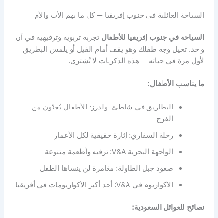
السياحة العائلية في جنوب إفريقيا — كل ما يهم الأب والأم
السياحة في جنوب إفريقيا للأطفال
تجربة تربوية وترفيهية في آن
واحد. تخيل وجه طفلك وهو يقف أمام الفيل أو يلمس البطريق
لأول مرة في حياته — هذه الذكريات لا تُشترى.
ما يناسب الأطفال:
البطاريق في شاطئ بولدرز: الأطفال يُجنّون من
الفرح
رحلة السفاري: إثارة حقيقية لكل الأعمار
الواجهة البحرية V&A: ترفيه وأطعمة متنوعة
صعود جبل الطاولة: مغامرة لن ينساها الطفل
الأكواريوم في V&A: أحد أكبر الأكواريومات في أفريقيا
نصائح للعوائل السعودية: