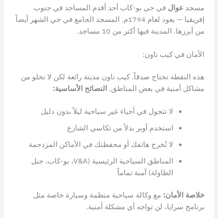
مسجد
عوال
في حي بو-كاب أحد أقدم المساجد في جنوب
إفريقيا — يعود لعام 1794م. المسجد الجامع في حي الشهر أيضاً
من أبرزها. المدينة فيها أكثر من 10 مساجد.
الأمان في كيب تاون:
هذه النقطة تحتاج صدقاً. كيب تاون مدينة رائعة لكن لا تخلو من
مشاكل أمنية في بعض المناطق.
النصائح الأساسية:
لا تتجول في أحياء غير سياحية ليلاً بدون دليل
استخدم أوبر بدلاً من تكاسي الشارع
لا تُخرج هاتفك أو محفظتك في الأماكن المزدحمة
المناطق السياحية الرئيسية (V&A، بو-كاب، جبل
الطاولة) آمنة تماماً
خلاصة الأمان:
مع وكالة سياحية منظمة وسيارة خاصة مثل
برنامج سرايا، لن تواجه أي مشكلة أمنية.