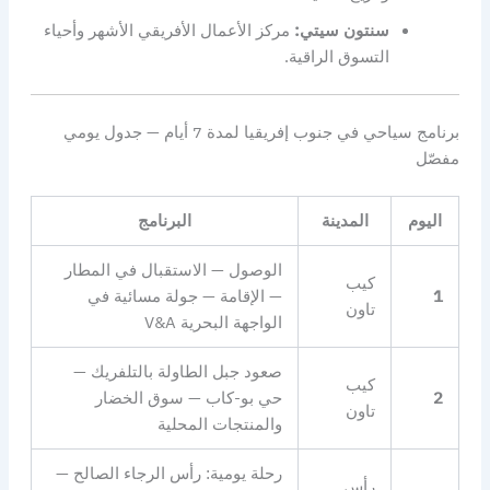
سنتون سيتي:
مركز الأعمال الأفريقي الأشهر وأحياء
التسوق الراقية.
برنامج سياحي في جنوب إفريقيا لمدة 7 أيام — جدول يومي
مفصّل
اليوم
المدينة
البرنامج
الوصول — الاستقبال في المطار
كيب
1
— الإقامة — جولة مسائية في
تاون
الواجهة البحرية V&A
صعود جبل الطاولة بالتلفريك —
كيب
2
حي بو-كاب — سوق الخضار
تاون
والمنتجات المحلية
رحلة يومية: رأس الرجاء الصالح —
رأس