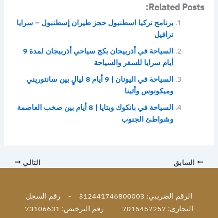
Related Posts:
برنامج تركيا اسطنبول حجز طيران إسطنبول – سرايا
ترافيل
السياحة في أذربيجان بكج سياحي أذربيجان لمدة 9
أيام سرايا للسفر والسياحة
السياحة في اليونان | 9 أيام 8 ليالٍ بين سانتوريني
وميكونوس وأثينا
السياحة في بانكوك وبتايا | 8 أيام بين صخب العاصمة
وشواطئ الجنوب
السابق
التالي
الرقم الضريبي: 312441746800003 - رقم السجل
التجاري: 7015457257 - رقم الترخيص: 73106631