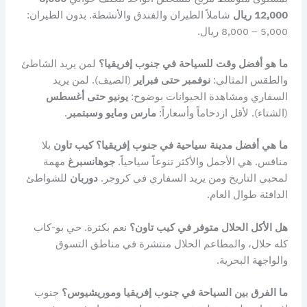
12,000 ريال
شاملاً الطيران والفندق والأنشطة. بدون الطيران:
5,000 – 8,000 ريال.
ما هو أفضل وقت للسياحة في جنوب إفريقيا؟
لمن يريد الشاطئ
والطقس المثالي:
نوفمبر حتى فبراير
(الصيف). لمن يريد
السفاري ومشاهدة الحيوانات بوضوح:
يونيو حتى أغسطس
(الشتاء). لأقل ازدحاماً وأسعاراً:
مارس ومايو وسبتمبر
.
ما هي أفضل مدينة سياحية في جنوب إفريقيا؟
كيب تاون
بلا
منافس. هي الأجمل والأكثر تنوعاً سياحياً.
جوهانسبرغ
مهمة
لمحبي التاريخ ومن يريد السفاري في كروجر.
دوربان
للشواطئ
الدافئة طوال العام.
هل الأكل الحلال متوفر في كيب تاون؟
نعم بكثرة. حي بو-كاب
كله حلال، والمطاعم الحلال منتشرة في مناطق التسوق
والواجهة البحرية.
ما الفرق بين السياحة في جنوب إفريقيا وموريشيوس؟
جنوب