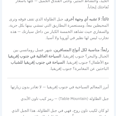
الجيد، والنشاط المثير، وحتى الفندق الجميل — كلها بأسعار
تُفاجئك إيجاباً.
ثالثاً: لا تشبه أي وجهة أخرى.
جبل الطاولة الذي تقف فوقه وترى
المحيطين معاً، ومستعمرة البطاريق التي تمشي بينها بكل حرية،
والسفاري حيث تشاهد الخمسة الكبار من داخل سيارتك — هذه
تجارب ليس لها نظير في أوروبا ولا آسيا.
رابعاً: مناسبة لكل أنواع المسافرين.
شهر عسل رومانسي بين
الجبال والبحر؟ جنوب إفريقيا.
السياحة العائلية في جنوب إفريقيا
مع الأطفال؟ جنوب إفريقيا.
السياحة في جنوب إفريقيا للشباب
الباحثين عن المغامرة؟ جنوب إفريقيا.
أبرز المعالم السياحية في جنوب إفريقيا — لا تغادر بدون زيارتها
جبل الطاولة (Table Mountain) — رمز كيب تاون الأبدي
لو كان لكيب تاون روح، فهي في جبل الطاولة. هذا الجبل الذي