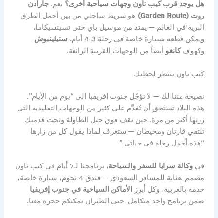
هل يوجد قرب كيب تاون وجهات سياحية أخرى؟
نعم.
جارادن
روت (Garden Route)
هو شريط ساحلي من بين أجمل الطرق
البرية في العالم — يمتد من موسيل باي حتى تسيتسيكاما،
ويمكن قطعه بسيارة خاصة في رحلة 3-4 أيام.
ستيلينبوش
وكهوف
كانغو
أيضاً من الوجهات القريبة الرائعة.
كيب تاون تنتظر لحظتك
نصيحة مننا لك — لا تؤجّل جنوب إفريقيا إلى “يوم من الأيام”.
هذه البلاد تستحق أن تُقدَّم على كثير من الوجهات التقليدية التي
زرتها أكثر من مرة. حين تقف فوق جبل الطاولة وتحت قدميك
تلتقي قارتان ومحيطان — ستعرف لماذا يقول كل من زارها
“هذه أجمل رحلة في حياتي.”
في
وكالة سرايا للسفر والسياحة
، برنامجنا لـ7 أيام في كيب تاون
مصمم بعناية للمسافر السعودي — فندق 4 نجوم، سيارة خاصة،
خدمة بالعربية، وكل أبرز
الأماكن السياحية في جنوب إفريقيا
ضمن برنامج واحد متكامل. حتى الطيران يمكنكم حجزه معنا.