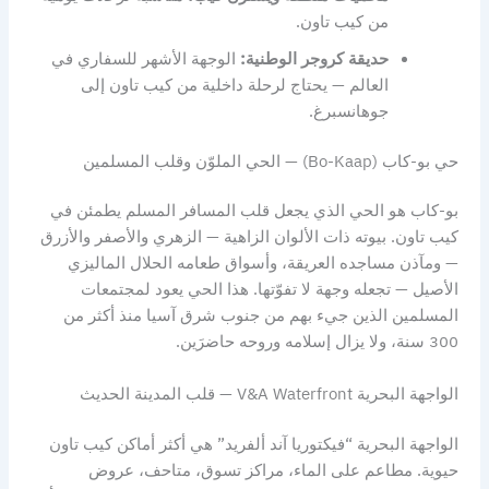
من كيب تاون.
حديقة كروجر الوطنية:
الوجهة الأشهر للسفاري في
العالم — يحتاج لرحلة داخلية من كيب تاون إلى
جوهانسبرغ.
حي بو-كاب (Bo-Kaap) — الحي الملوّن وقلب المسلمين
بو-كاب هو الحي الذي يجعل قلب المسافر المسلم يطمئن في
كيب تاون. بيوته ذات الألوان الزاهية — الزهري والأصفر والأزرق
— ومآذن مساجده العريقة، وأسواق طعامه الحلال الماليزي
الأصيل — تجعله وجهة لا تفوّتها. هذا الحي يعود لمجتمعات
المسلمين الذين جيء بهم من جنوب شرق آسيا منذ أكثر من
300 سنة، ولا يزال إسلامه وروحه حاضرَين.
الواجهة البحرية V&A Waterfront — قلب المدينة الحديث
الواجهة البحرية “فيكتوريا آند ألفريد” هي أكثر أماكن كيب تاون
حيوية. مطاعم على الماء، مراكز تسوق، متاحف، عروض