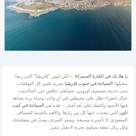
يا هلا بك في القارة السمراء!
— لكن ليس “إفريقيا” التي ربما
تتخيلها.
السياحة في جنوب إفريقيا
تجربة تكسر كل التوقعات:
مدن حديثة بمستوى أوروبي، شواطئ تنافس جزر المالديف،
جبال خضراء تطل على محيطين في آنٍ واحد، وحياة برية تشاهد
فيها الأسود والفيلة على بُعد أمتار — هذه هي
السياحة في كيب
تاون
التي يتحدث عنها كل من زارها. والأهم بالنسبة للمسافر
السعودي: لا تأشيرة مسبقة، وسعر الصرف يصبّ في مصلحتك،
وكل ريال تنفقه يساوي تجربة لا تقدّر بثمن.