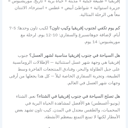
إفريقيا = طبيعة جبلية + مدينة + حياة برية + تاريخ. موريشيوس =
جزيرة استوائية + شواطئ أبيض + غطس + استرخاء. الاثنتان
معاً هي الرحلة المثالية.
كم يوم تكفي لجنوب إفريقيا وكيب تاون؟
لكيب تاون وحدها: 5-7
أيام. لإضافة جوهانسبرغ والسفاري: 10-12 يوم. لرحلة مع
موريشيوس: 14 يوم.
هل السياحة في جنوب إفريقيا مناسبة لشهر العسل؟
جنوب
إفريقيا هي وجهة شهر عسل استثنائية — الإطلالات الرومانسية
على جبل الطاولة والبحر، وفنادق المنتجعات الفاخرة وسط
الطبيعة، وتجربة السفاري الخاصة ليلاً — كل هذا يجعلها من أرقى
وجهات شهر العسل في العالم.
هل تصلح السياحة في جنوب إفريقيا في الشتاء؟
نعم. الشتاء
(يونيو-أغسطس) هو الأفضل لمشاهدة الحياة البرية في
المحميات، والطقس معتدل في المدن. كيب تاون تشهد بعض
الأمطار لكنها لا تمنع التمتع بمعظم الأنشطة.