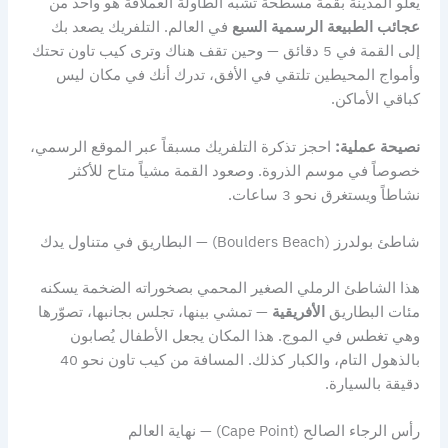
يعلو المدينة بقمة مسطّحة تشبه الطاولة العملاقة هو واحد من
عجائب الطبيعة الرسمية السبع
في العالم. التلفريك يصعد بك
إلى القمة في 5 دقائق — وحين تقف هناك وترى كيب تاون تحتك
وأمواج المحيطين تلتقي في الأفق، تدرك أنك في مكان ليس
كباقي الأماكن.
نصيحة عملية:
احجز تذكرة التلفريك مسبقاً عبر الموقع الرسمي،
خصوصاً في موسم الذروة. وصعود القمة مشياً متاح للأكثر
نشاطاً ويستغرق نحو 3 ساعات.
شاطئ بولدرز (Boulders Beach) — البطاريق في متناول يدك
هذا الشاطئ الرملي الصغير المحمي بصخوراته الضخمة يسكنه
مئات البطاريق
الأفريقية
— تمشي بينها، تجلس بجانبها، تصوّرها
وهي تغطس في الموج. هذا المكان يجعل الأطفال يُصابون
بالذهول التام، والكبار كذلك. المسافة من كيب تاون نحو 40
دقيقة بالسيارة.
رأس الرجاء الصالح (Cape Point) — نهاية العالم