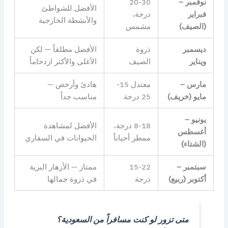
نوفمبر –
20-30
الأفضل للشواطئ
فبراير
درجة،
والأنشطة الخارجية
(الصيف)
مشمس
ديسمبر
ذروة
الأفضل مطلقاً — لكن
ويناير
الصيف
الأغلى والأكثر ازدحاماً
مارس –
معتدل 15-
هادئ وأرخص —
مايو (خريف)
25 درجة
مناسب جداً
يونيو –
8-18 درجة،
الأفضل لمشاهدة
أغسطس
ممطر أحياناً
الحيوانات في السفاري
(الشتاء)
سبتمبر –
15-22
ممتاز — الأزهار البرية
أكتوبر (ربيع)
درجة
في ذروة جمالها
متى تزور لو كنت مسافراً من السعودية؟