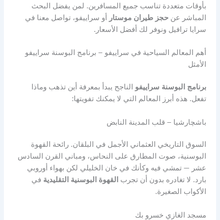
بأوقات متعددة تناسب جميع المسافرين. لمن يفضل البحث
المباشر عن
حجز طيران موستار
أو سراييفو، تواصل معنا في
سرايا ترافيل ونوفر لك أفضل الأسعار.
أهم المعالم السياحية في سراييفو – برنامج البوسنة سراييفو
الأمثل
برنامج البوسنة سراييفو
الناجح يبدأ بمعرفة أين تذهب وماذا
تفعل. هذه أبرز المعالم التي لا يمكنك تفويتها:
باشچارشيا – قلب المدينة النابض
السوق التاريخي العثماني الأجمل في البلقان. رائحة القهوة
البوسنية، صوت المطارق على النحاس، ومباني القرن السادس
عشر — تمشي فيه وكأنك في خان الخليلي لكن بهواء أوروبي
بارد. لا تغادره بدون أن تجرب
القهوة البوسنية التقليدية
في
الأكواب الصغيرة.
مسجد الغازي خسرو بك