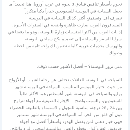
نجوم بأسعار تنافس فنادق 3 نجوم في غرب أوروبا. هذا تحديداً ما
يجعل السياحة في البوسنة للسعوديين خياراً ذكياً متكرراً —
تصرف أقل وتستمتع أكثر. كذلك السياحة في البوسنة
المسافرون العرب صارت ظاهرة واضحة في السنوات الأخيرة،
إذ بات العرب من أكثر الجنسيات زيارةً للبوسنة، وهو ما دفعنا في
سرايا للسفر والسياحة إلى تصميم بكج سياحي البوسنة
والهرسك بخدمات عربية كاملة تضمن لك راحة تامة من لحظة
وصولك.
متى تزور البوسنة؟ – أفضل الأشهر حسب ذوقك
السياحة في البوسنة للعائلات تختلف عن رحلة الشباب أو الأزواج
من حيث اختيار الموسم المناسب. السياحة في البوسنة شهر
يوليو والسياحة في البوسنة شهر أغسطس هما الأكثر طلباً
للسعوديين، والسبب واضح — الإجازة الصيفية مع أجواء تتراوح
بين 24 و28 درجة، مناسبة للتجول والاستمتاع بالطبيعة الخضراء
دون أي قلق من الحر. أما السياحة في البوسنة شهر سبتمبر
فهي خيار ذهبي لمن يفضل الهدوء وأسعاراً أفضل مع أجواء
خريفية رائعة وألوان تخطف العين. وبالنسبة لمحبي البرد والثلج،