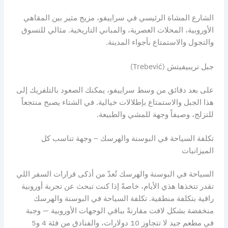
الشارع المشاة الرئيسي في سراييفو، مزيج مثير بين المقاهي
الأوروبية، المحلات العصرية، والمباني التاريخية. مثالي للتسوق
والتجول والاستمتاع بأجواء المدينة.
جبل تريبيفيتش (Trebević)
على بعد دقائق من وسط سراييفو، يمكنك الصعود بالتلفريك إلى
هذا الجبل والاستمتاع بإطلالات خيالية. في الشتاء يصبح منتجعاً
للتزلج، وصيفاً وجهة للمشي والطبيعة.
تكلفة السياحة في البوسنة والهرسك – وجهة تناسب كل
الميزانيات
السياحة في البوسنة والهرسك تُعدّ من أذكى قرارات السفر اللي
تقدر تتخذها هذي الأيام، خاصةً إذا كنت تبحث عن تجربة أوروبية
راقية بتكلفة منطقية. تكلفة السياحة في البوسنة والهرسك
منخفضة بشكل لافت مقارنةً بباقي الوجهات الأوروبية — وجبة
في مطعم جيد لا تتجاوز 10 دولارات، والفنادق من فئة 4 و5