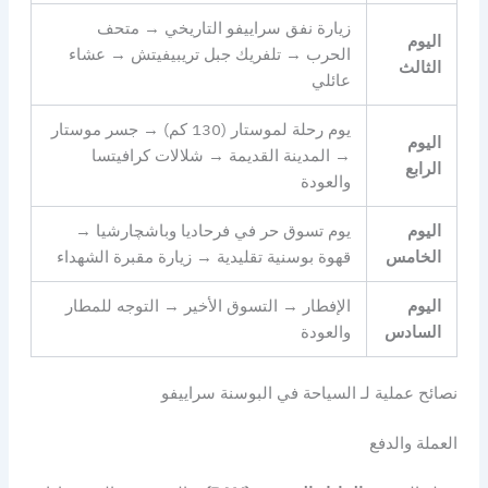
زيارة نفق سراييفو التاريخي → متحف
اليوم
الحرب → تلفريك جبل تريبيفيتش → عشاء
الثالث
عائلي
يوم رحلة لموستار (130 كم) → جسر موستار
اليوم
→ المدينة القديمة → شلالات كرافيتسا
الرابع
والعودة
اليوم
يوم تسوق حر في فرحاديا وباشچارشيا →
الخامس
قهوة بوسنية تقليدية → زيارة مقبرة الشهداء
اليوم
الإفطار → التسوق الأخير → التوجه للمطار
السادس
والعودة
نصائح عملية لـ السياحة في البوسنة سراييفو
العملة والدفع