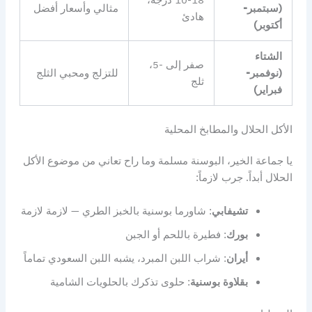
(سبتمبر-
مثالي وأسعار أفضل
هادئ
أكتوبر)
الشتاء
صفر إلى -5،
(نوفمبر-
للتزلج ومحبي الثلج
ثلج
فبراير)
الأكل الحلال والمطابخ المحلية
يا جماعة الخير، البوسنة مسلمة وما راح تعاني من موضوع الأكل
الحلال أبداً. جرب لازماً:
تشيفابي
: شاورما بوسنية بالخبز الطري — لازمة لازمة
بورك
: فطيرة باللحم أو الجبن
أيران
: شراب اللبن المبرد، يشبه اللبن السعودي تماماً
بقلاوة بوسنية
: حلوى تذكرك بالحلويات الشامية