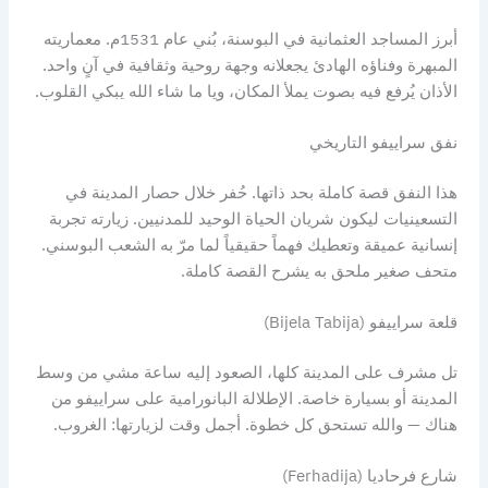
أبرز المساجد العثمانية في البوسنة، بُني عام 1531م. معماريته
المبهرة وفناؤه الهادئ يجعلانه وجهة روحية وثقافية في آنٍ واحد.
الأذان يُرفع فيه بصوت يملأ المكان، ويا ما شاء الله يبكي القلوب.
نفق سراييفو التاريخي
هذا النفق قصة كاملة بحد ذاتها. حُفر خلال حصار المدينة في
التسعينيات ليكون شريان الحياة الوحيد للمدنيين. زيارته تجربة
إنسانية عميقة وتعطيك فهماً حقيقياً لما مرّ به الشعب البوسني.
متحف صغير ملحق به يشرح القصة كاملة.
قلعة سراييفو (Bijela Tabija)
تل مشرف على المدينة كلها، الصعود إليه ساعة مشي من وسط
المدينة أو بسيارة خاصة. الإطلالة البانورامية على سراييفو من
هناك — والله تستحق كل خطوة. أجمل وقت لزيارتها: الغروب.
شارع فرحاديا (Ferhadija)