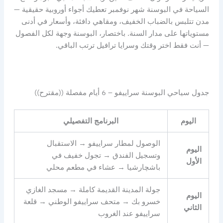
السياحة في البوسنة شهر نوفمبر تعطيك أجواء أوروبية حقيقية —
مدن تتلبس بالضباب الخفيف، ومقاهي دافئة، وأسعار في أدنى
مستوياتها على مدار السنة. باختصار، البوسنة وجهة لكل الفصول
— أنت فقط اختر وقتك وسرايا ترافيل ترتب الباقي.
جدول سياحي البوسنة سراييفو – 6 أيام مفصلة ((مقترح))
اليوم
البرنامج التفصيلي
الوصول لمطار سراييفو → الاستقبال
اليوم
وتسجيل الفندق → تجول خفيف في
الأول
باشچارشيا → عشاء في مطعم محلي
جولة المدينة القديمة كاملة → مسجد الغازي
اليوم
خسرو بك → متحف سراييفو الوطني → قلعة
الثاني
سراييفو عند الغروب