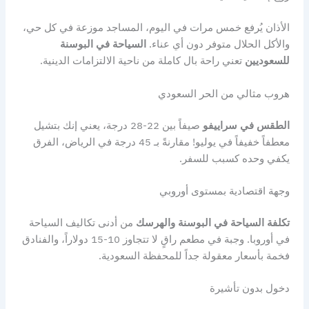
الأذان يُرفع خمس مرات في اليوم، المساجد موزعة في كل حي،
والأكل الحلال متوفر دون أي عناء.
السياحة في البوسنة
للسعوديين
تعني راحة بال كاملة من ناحية الالتزامات الدينية.
هروب مثالي من الحر السعودي
الطقس في سراييفو
صيفاً بين 22-28 درجة، يعني إنك بتشيل
معطفاً خفيفاً في يوليو! مقارنةً بـ 45 درجة في الرياض، الفرق
يكفي وحده كسبب للسفر.
وجهة اقتصادية بمستوى أوروبي
تكلفة السياحة في البوسنة والهرسك
من أدنى تكاليف السياحة
في أوروبا. وجبة في مطعم راقٍ لا تتجاوز 10-15 دولاراً، والفنادق
فخمة بأسعار معقولة جداً للمحفظة السعودية.
دخول بدون تأشيرة