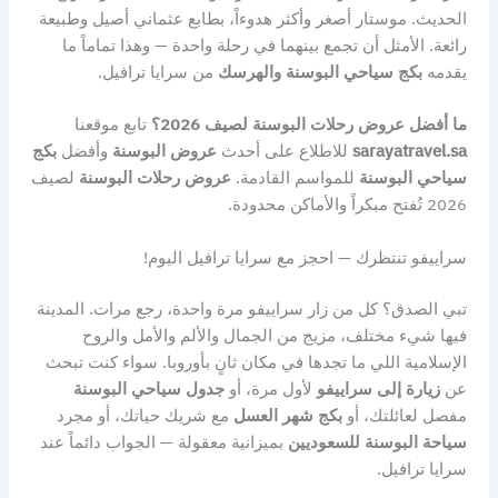
الحديث. موستار أصغر وأكثر هدوءاً، بطابع عثماني أصيل وطبيعة
رائعة. الأمثل أن تجمع بينهما في رحلة واحدة — وهذا تماماً ما
يقدمه
بكج سياحي البوسنة والهرسك
من سرايا ترافيل.
ما أفضل عروض رحلات البوسنة لصيف 2026؟
تابع موقعنا
sarayatravel.sa
للاطلاع على أحدث
عروض البوسنة
وأفضل
بكج
سياحي البوسنة
للمواسم القادمة.
عروض رحلات البوسنة
لصيف
2026 تُفتح مبكراً والأماكن محدودة.
سراييفو تنتظرك — احجز مع سرايا ترافيل اليوم!
تبي الصدق؟ كل من زار سراييفو مرة واحدة، رجع مرات. المدينة
فيها شيء مختلف، مزيج من الجمال والألم والأمل والروح
الإسلامية اللي ما تجدها في مكان ثانٍ بأوروبا. سواء كنت تبحث
عن
زيارة إلى سراييفو
لأول مرة، أو
جدول سياحي البوسنة
مفصل لعائلتك، أو
بكج شهر العسل
مع شريك حياتك، أو مجرد
سياحة البوسنة للسعوديين
بميزانية معقولة — الجواب دائماً عند
سرايا ترافيل.