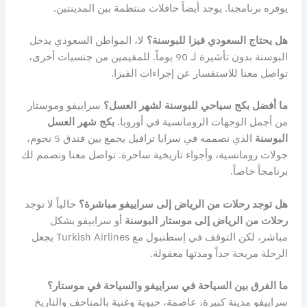
يوفره برنامجنا. يوجد أيضاً حافلات منتظمة بين المدينتين.
هل يحتاج السعودي فيزا للبوسنة؟
لا، المواطن السعودي يدخل
البوسنة بدون تأشيرة لـ 90 يوماً. للمقيمين من جنسيات أخرى،
تواصل معنا للاستفسار عن إجراءات الفيزا.
ما أفضل بكج سياحي للبوسنة لشهر العسل؟
سراييفو وموستار
من أجمل الوجهات الرومانسية في أوروبا.
بكج شهر العسل
البوسنة
الذي نصممه في سرايا ترافيل يجمع بين فندق 5 نجوم،
جولات رومانسية، وأجواء تاريخية ساحرة. تواصل معنا ونصمم لك
برنامجاً خاصاً.
هل توجد رحلات من الرياض إلى سراييفو مباشرة؟
حالياً لا توجد
رحلات من الرياض إلى موستار البوسنة
أو سراييفو بشكل
مباشر، لكن التوقف في إسطنبول مع Turkish Airlines يجعل
الرحلة مريحة جداً ومدتها معقولة.
ما الفرق بين السياحة في سراييفو والسياحة في موستار؟
سراييفو مدينة كبيرة، عاصمة، حيوية وغنية بالمتاحف والتاريخ