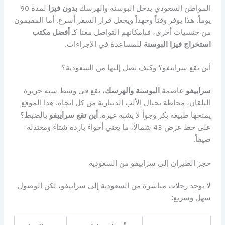
المواطن السعودي يدخل البوسنة والهرسك
بدون فيزا
لمدة 90
يوماً. هذا يوفر وقتاً وجهداً ويجعل قرار السفر أسرع. أما المقيمون
من جنسيات أخرى، فبإمكانهم التواصل معنا كـ
أفضل مكتب
استخراج فيزا البوسنة
للمساعدة في الإجراءات.
أين تقع سراييفو؟ وكيف تصل إليها من السعودية؟
سراييفو
عاصمة
البوسنة والهرسك
، تقع في وسط شبه جزيرة
البلقان، محاطة بجبال الألب الدينارية من كل اتجاه. هذا الموقع
يمنحها طبيعة بكر وجواً لا يشبه غيره.
أين تقع سراييفو
بالضبط؟
على خط عرض 43 شمالاً، ما يعني أجواءً باردة شتاءً ومعتدلة
صيفاً.
حجز الطيران إلى سراييفو من السعودية
لا توجد رحلات مباشرة من السعودية إلى سراييفو، لكن الوصول
سهل وسريع: