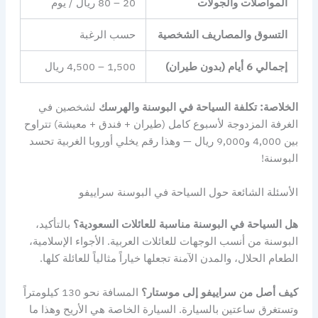
المواصلات والجولات
20 – 80 ريال / يوم
التسوق والمصاريف الشخصية
حسب الرغبة
إجمالي 6 أيام (بدون طيران)
1,500 – 4,500 ريال
الخلاصة:
تكلفة السياحة في البوسنة والهرسك
لشخصين في
الغرفة المزدوجة لأسبوع كامل (طيران + فندق + معيشة) تتراوح
بين 4,000 و9,000 ريال — وهذا رقم يخلي أوروبا الغربية تحسد
البوسنة!
الأسئلة الشائعة حول السياحة في البوسنة سراييفو
هل السياحة في البوسنة مناسبة للعائلات السعودية؟
بالتأكيد،
البوسنة من أنسب الوجهات للعائلات العربية. الأجواء الإسلامية،
الطعام الحلال، والمدن الآمنة تجعلها خياراً مثالياً للعائلة كلها.
كيف أصل من سراييفو إلى موستار؟
المسافة نحو 130 كيلومتراً
وتستغرق ساعتين بالسيارة. السيارة الخاصة هي الأريح وهذا ما