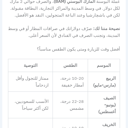
عملة البوسنة
المارك البوسني (BAM)
، والصرف حوالي 2 مارك
لكل دولار. في وسط المدينة والمراكز التجارية، البطاقة مقبولة.
لكن في باشچارشيا وعند الباعة المتجولين، النقد هو الأفضل.
نصيحة مننا لك:
صرّف دولاراتك في صرافات المطار أو في وسط
المدينة، وتجنب الصرف في الفنادق لأن السعر أعلى.
أفضل وقت للزيارة ومتى يكون الطقس مناسباً؟
الموسم
الطقس
التوصية
الربيع
10-20 درجة،
ممتاز للتجول وأقل
(مارس-مايو)
أمطار خفيفة
ازدحاماً
الصيف
22-28 درجة،
الأنسب للسعوديين،
(يونيو-
مشمس
لكن أكثر سياحاً
أغسطس)
الخريف
10-18 درجة،