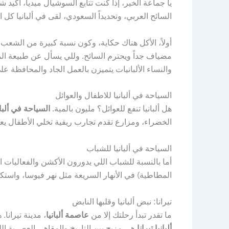
يا جماعة الخير، إذا كنت تتابع السوشيال ميديا، أك
السائح العربي، وتحديداً السعودي، لقى في ألبانيا كل ا
أولاً، الأكل هناك حكاية، وكون نسبة كبيرة من الشعب ا
مضياف جداً ويحترم السائح. وللي يسأل عن طبيعة ال
والنساء الألبانيات يتميزن بالعمل الجاد والمحافظة عل
السياحة في ألبانيا للاطفال والعوائل
هل ألبانيا تنفع للعوائل؟ مليون بالمية.
السياحة في ألبا
الخضراء، ومزارع تقدم تجارب ريفية تخلي الأطفال يعيش
السياحة في ألبانيا للشباب
أما بالنسبة للشباب اللي يدورون الأكشن والفعاليات الل
المطاطية) في الأنهار السريعة مثل نهر فيوسا، واست
تيرانا: نبض ألبانيا وقلبها النابض
ما تقدر تبدأ رحلتك إلا من
عاصمة ألبانيا
، مدينة تيرانا
ألبانيا تيرانا
هي مزيج بين التاريخ والمقاهي العصرية الل