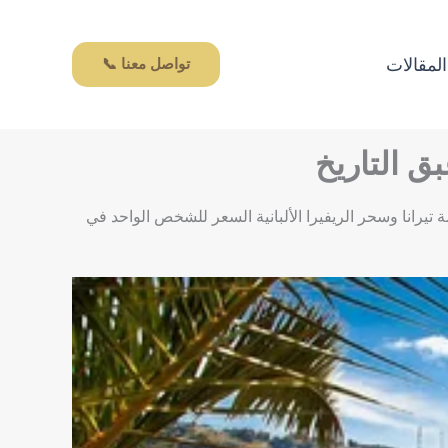
المقالات
تواصل معنا 📞
الثقافة الفريدة 7 أيام (6 ليالي) في ألبانيا بين جمال العاصمة تيرانا وسحر الريفيرا الألبانية السعر للشخص الواحد في