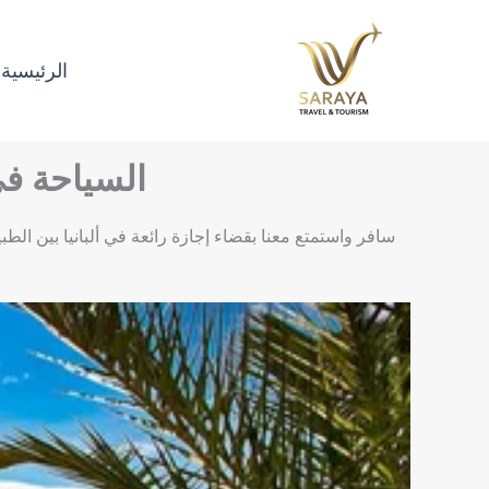
خطي
لى
الرئيسية
لمحتوى
السياحة فى ألبانيا 7 ايام بين س