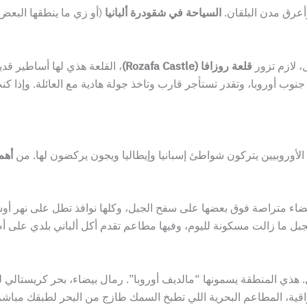
عرق مدن البلقان.
السياحة في شقودرة ألبانيا
(أو زي ما ينطقها البعض
، لازم تزور
قلعة روزافا (Rozafa Castle)
، القلعة هذي لها أساطير قدي
نوب أوروبا، وتقدر تستأجر قارب وتاخذ جولة هادية مع العائلة. وإذا 
ى الأوروبيين يتركون شواطئ إسبانيا وإيطاليا ويجون يركضون لها. من
أهم
ضاء متراصة فوق بعضها على سفح الجبل، وكلها نوافذ تطل على نهر أو
 هذي المنطقة يسمونها “مالديف أوروبا”. رمال بيضاء، بحر كريستالي 
ة الراقية، المطاعم البحرية اللي تطبخ السمك طازج من البحر لطبقك مباشر