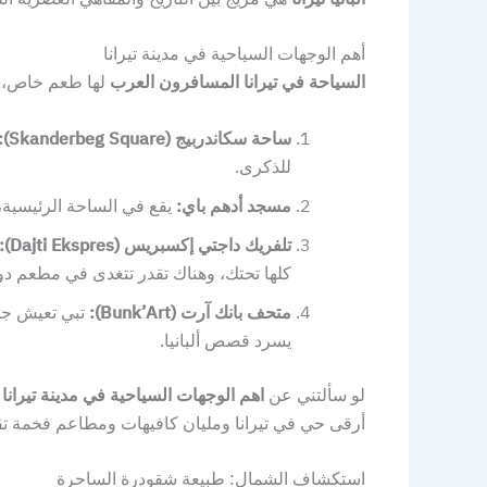
أهم الوجهات السياحية في مدينة تيرانا
السياحة في تيرانا المسافرون العرب
لها طعم خاص، وا
ساحة سكاندربيج (Skanderbeg Square):
للذكرى.
مسجد أدهم باي:
يقع في الساحة الرئيسية، 
تلفريك داجتي إكسبريس (Dajti Ekspres):
كلها تحتك، وهناك تقدر تتغدى في مطعم دوار
متحف بانك آرت (Bunk’Art):
تبي تعيش جو 
يسرد قصص ألبانيا.
لو سألتني عن
اهم الوجهات السياحية في مدينة تيرانا
أرقى حي في تيرانا ومليان كافيهات ومطاعم فخمة تقد
استكشاف الشمال: طبيعة شقودرة الساحرة