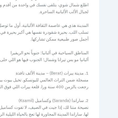
اطلع شمال شوي، بتلقى نفسك في واحدة من أقدم وأ
لجبال الألب الألبانية الساحرة.
المدينة هذي هي عاصمة الثقافة الألبانية. أول ما توصل
تسلب اللب. بحيرة شقودرة نفسها هي أكبر بحيرة في ج
أجمل صور طبيعية ممكن تشاركها.
المناطق السياحية في ألبانيا: جنوباً نحو الريفيرا
ألبانيا مو بس تيرانا وشمال؛ الجنوب فيها هو اللي خل
1. مدينة بيرات (Berat) – مدينة الألف نافذة
مسجلة ضمن التراث العالمي لليونسكو. تخيل بيوت بي
رجعت بالزمن 400 سنة ورا. قلعة بيرات اللي فوق الجبل ما زالت مسكونة لليوم، وفيها مطاعم تقدم أكل ألباني بلدي على أصوله.
2. ساراندا (Saranda) وكساميل (Ksamil)
نصيحة مننا لك، إذا جيت في الصيف، لا تفوت كساميل.
لها. ساراندا المدينة المجاورة لها تعج بالحياة الليلي