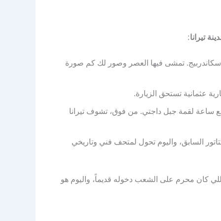
نة تيرانا
:
 سكاندربيج. تمشى فيها العصر وصور لك كم صورة
ية عثمانية تستحق الزيارة.
بع ساعة لقمة جبل داجتي. من فوق، تشوف تيرانا
اتور السابق، واليوم تحول لمتحف فني وتاريخي
ك لا تفوت المشي في حي “بلوكو” (Blloku)، الحي اللي كان محرم على الشعب دخوله قديماً، واليوم هو