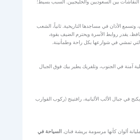
اً) متصدر النقاشات بين السعوديين والخليجيين. السبب بسيط؛
 وتسمع الأذان في مساجدها التاريخية. ثانياً، الشعب
حافظ، يقدر روابط الأسرة ويحترم الضيف بقوة،
ة التي تمشي في شوارعها بكل راحة وطمأنينة.
لية آمنة في الجنوب، وتلفريك يطير بيك فوق الجبال
ج في جبال الألب الألبانية، رافتينج (ركوب القوارب
ليانة ألوان كأنها مرسومة بريشة فنان.
السياحة في