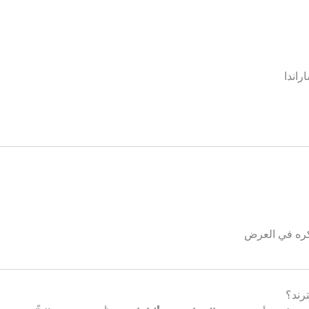
راندا
ذكره في العرض
رند؟