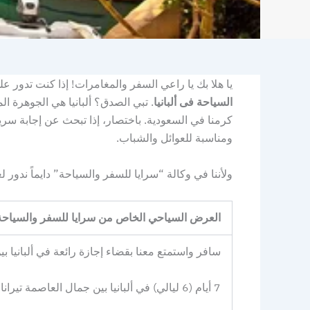
يا هلا بك يا راعي السفر والمغامرات! إذا كنت تدور عل
السياحة فى ألبانيا
. تبي الصدق؟ ألبانيا هي الجوهرة ال
كرمنا في السعودية. باختصار، إذا تبحث عن إجابة سريع
ومناسبة للعوائل والشباب.
ولأننا في وكالة “سرايا للسفر والسياحة” دايماً ندور
العرض السياحي الخاص من سرايا للسفر والسياحة
سافر واستمتع معنا بقضاء إجازة رائعة في ألبانيا بين
7 أيام (6 ليالي) في ألبانيا بين جمال العاصمة تيرانا وسحر الريفيرا الألبانية