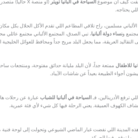
يد شفت كيف أن موضوع
السياحة في ألبانيا تويتر
(أو منصة X حالي
للي يحتاجه.
لألباني مسلمين، راح تلاقي المطاعم اللي تقدم الأكل الحلال بكل مكان،
مجتمع و
نساء دولة ألبانيا
، تبي الصدق، المجتمع الألباني مجتمع عائلي م
ى التقاليد العريقة، مما يجعل البلد مريح جداً ومحافظ للعوائل الخليجي
نيا للاطفال
ممتعة جداً، لأن البلد مليانة حدائق مفتوحة، ومنتجعات ساح
ون أجواء الطبيعة بعيداً عن شاشات الآيباد.
ي ترفع الأدرينالين، فـ
السياحة في ألبانيا للشباب
عبارة عن رحلات هايكن
كشاف الكهوف العميقة. يعني الرحلة فيها كل شيء لأي فئة عمرية.
. هذه المدينة اللي نفضت غبار الماضي الشيوعي وتحولت إلى لوحة فنية م
ي ما توقف فيها الحركة.